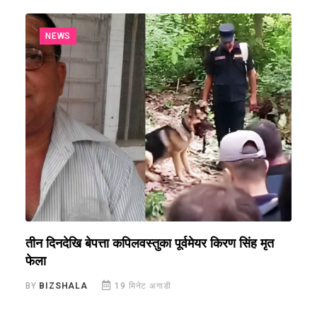
NEWS
तीन दिनदेखि बेपत्ता कपिलवस्तुका पूर्वमेयर किरण सिंह मृत
भ
फेला
व
BY
BIZSHALA
19 मिनेट अगाडी
B