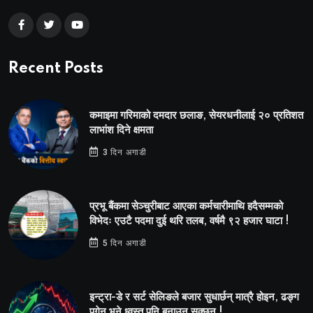
Recent Posts
कमाइमा गरिमाको दमदार छलाङ, सेयरधनीलाई २० प्रतिशत
लाभांश दिने क्षमता
3 दिन अगाडी
प्रभू बैंकमा सेञ्चुरीबाट आएका कर्मचारीमाथि हदैसम्मको
विभेदः एउटै पदमा दुई थरि तलब, वर्षमै ९२ हजार घाटा !
5 दिन अगाडी
इन्ट्रा-डे र सर्ट सेलिङले बजार सुधार्छन् मात्रै होइन, ढङ्ग
पुगेन भने ध्वस्त पनि बनाउन सक्छन् !