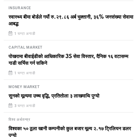
INSURANCE
स्वास्थ्य बीमा बोर्डले गर्यो रु.२९.८६ अर्ब भुक्तानी, ३६% जनसंख्या सेवामा
आबद्ध
1 घण्टा अगाडी
CAPITAL MARKET
पोखरामा बीवाईडीको आधिकारिक 3S सेवा विस्तार, दैनिक १६ वटासम्म
गाडी सर्भिस गर्न सकिने
1 घण्टा अगाडी
MONEY MARKET
सुनको मूल्यमा उच्च वृद्धि, प्रतितोला ३ लाखमाथि पुग्यो
3 घण्टा अगाडी
विश्व अर्थतन्त्र
विश्वका ५० ठूला खानी कम्पनीको कुल बजार मूल्य २.१७ ट्रिलियन डलर
पुग्यो