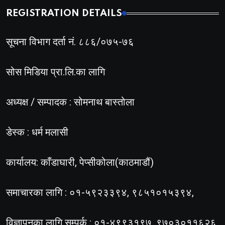
REGISTRATION DETAILS
सूचना विभाग दर्ता नं. ८८६/०७५-७६
सोस मिडिया प्रा.लि.का लागि
अध्यक्ष / सम्पादक : सोमनाथ बास्तोला
डेस्क : धर्म मलासी
कार्यालय: काँडाघारी, पेप्सीकोला(काठमाडौं)
समाचारका लागि : ०१-५९२३३९४, ९८५१०१५३९४,
विज्ञापनका लागि सम्पर्क : ०१-४९९३१९७, ९७०३०११६२६