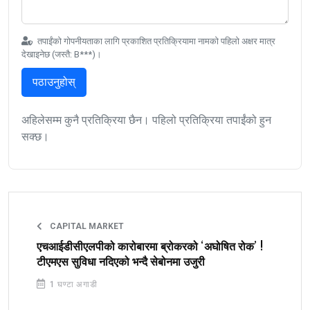
तपाईंको गोपनीयताका लागि प्रकाशित प्रतिक्रियामा नामको पहिलो अक्षर मात्र
देखाइनेछ (जस्तै: B***)।
पठाउनुहोस्
अहिलेसम्म कुनै प्रतिक्रिया छैन। पहिलो प्रतिक्रिया तपाईंको हुन
सक्छ।
CAPITAL MARKET
एचआईडीसीएलपीको कारोबारमा ब्रोकरको ‘अघोषित रोक’ !
टीएमएस सुविधा नदिएको भन्दै सेबोनमा उजुरी
1 घण्टा अगाडी