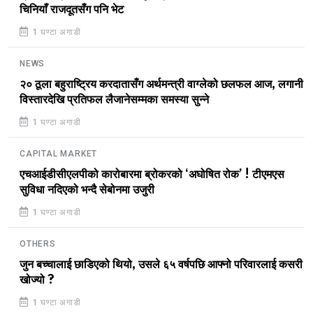
चिनियाँ राजदूतसँग पनि भेट
1 घण्टा अगाडी
NEWS
२० ठूला बहुराष्ट्रिय करदातासँग अर्थमन्त्री वाग्लेको छलफल आज, लगानी
विस्तारदेखि प्रतिफल लैजानेसम्मका समस्या सुन्ने
1 घण्टा अगाडी
CAPITAL MARKET
एचआईडीसीएलपीको कारोबारमा ब्रोकरको ‘अघोषित रोक’ ! टीएमएस
सुविधा नदिएको भन्दै सेबोनमा उजुरी
1 घण्टा अगाडी
OTHERS
जुन बच्चालाई छाडिएको थियो, उसले ६५ वर्षपछि आफ्नो परिवारलाई कसरी
खोज्यो ?
1 घण्टा अगाडी