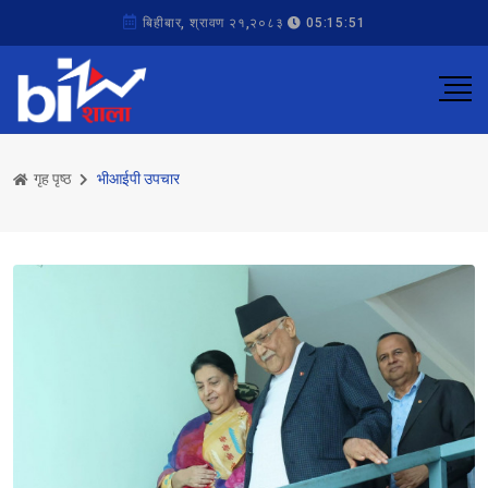
बिहीबार, श्रावण २१,२०८३
05:15:51
गृह पृष्ठ
भीआईपी उपचार