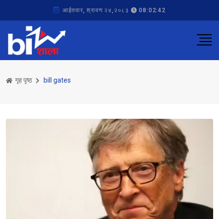
आईतवार, श्रावण २४,२०८३
08:02:42
गृह पृष्ठ
bill gates