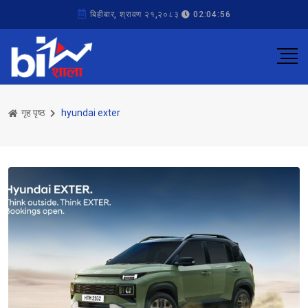
बिहीबार, श्रावण २१,२०८३
02:04:56
गृह पृष्ठ
hyundai exter