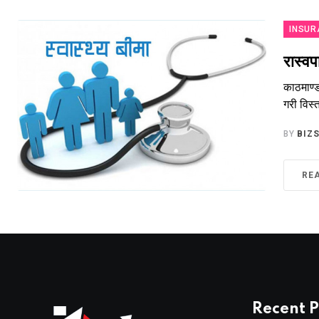
INSUR
रास्वप
काठमाण्डौ
गरी विस्
BY
BIZ
RE
Recent P