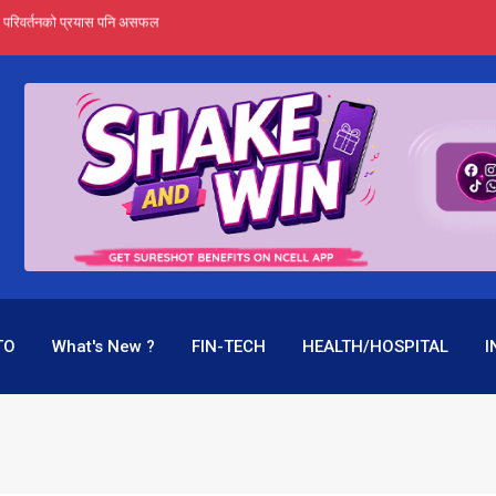
र्ता हुँदैन : सेबोन अध्यक्ष भट्ट
‍यो हिमालयन रिइन्स्योरेन्सले
 महाप्रसाद ‘योग्य’ !
्ता भन्छन्- समूह फेरेर सञ्चालक पदमा बस्न मिल्दैन
ागिर परिवर्तनको प्रयास पनि असफल
TO
What's New ?
FIN-TECH
HEALTH/HOSPITAL
I