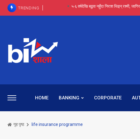
TRENDING
आईपीओ आवेदन रोकिएका छैनन्, तर अब कम्पनी नबुझी द
प्राविधिक रूपमा रिट जित्यो, कानूनी लडाइँ हार्
पाँच वर्षसम्म अदालत मौन, पद सकिएपछि
प्रभू बैंकका सञ्चालक बस्नेतमाथि राष्ट्र बैंकको ‘कन्सर्न’, प्रवक
५-६ वर्षदेखि बढुवा नहुँदा निराश थिइन् रश्मी, ज
HOME
BANKING
CORPORATE
AU
गृह पृष्ठ
life insurance programme