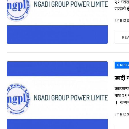
२९ गतेस
राखेको ह
BY
BIZ
RE
CAPIT
ङादी ग
काठमाण्ड
माघ २९ 
। कम्पन
BY
BIZ