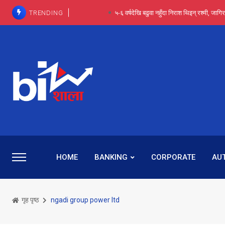
TRENDING
आईपीओ आवेदन रोकिएका छैनन्, तर अब कम्पनी नबुझी द
प्राविधिक रूपमा रिट जित्यो, कानूनी लडाइँ हार्
पाँच वर्षसम्म अदालत मौन, पद सकिएपछि
प्रभू बैंकका सञ्चालक बस्नेतमाथि राष्ट्र बैंकको ‘कन्सर्न’, प्रवक
५-६ वर्षदेखि बढुवा नहुँदा निराश थिइन् रश्मी, ज
HOME
BANKING
CORPORATE
AU
गृह पृष्ठ
ngadi group power ltd