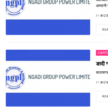
आम्दानी 
BY
BIZ
RE
CAPIT
ङादी 
काठमाण्
BY
BIZ
RE