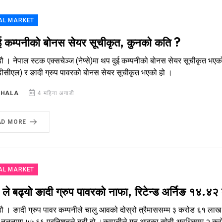
AL MARKET
ई कम्पनीको बोनस सेयर सूचीकृत, कुनको कति ?
ौ । नेपाल स्टक एक्सचेञ्ज (नेप्से)मा थप दुई कम्पनीको बोनस सेयर सूचीकृत भएको छ 
सीएल) र ङादी ग्रुप पावरको बोनस सेयर सूचीकृत भएको हो ।
SHALA
4 महिना अगाडी
AD MORE
AL MARKET
े बढ्यो ङादी ग्रुप पावरको नाफा, रिटेन्ड अर्निङ १४.४२
डौ । ङादी ग्रुप पावर कम्पनीले चालु आवको दोस्रो त्रैमाससम्म ३ करोड ६१ ला
तुलनामा ५५.६६ प्रतिशतले बढी हो ।कम्पनीले गत आवका सोही अवधिसम्म २ करोड ३