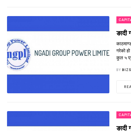
CAPIT
ङादी 
काठमाण्
गरेको ह
कुल ५ प्
BY
BIZ
RE
CAPIT
ङादी 