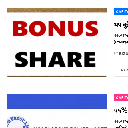
CAPIT
थप दु
काठमाण्ड
(एचआइडी
BY
BIZ
RE
CAPIT
५५% ल
काठमाण्
अवधिको 