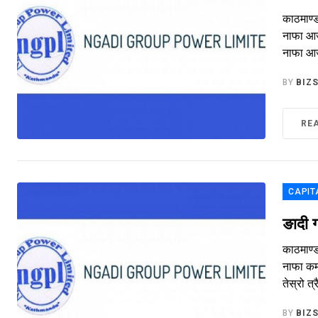
काठमाण्
नाफा आर
नाफा आर्
BY
BIZ
RE
CAPIT
ङादी 
काठमाण्
नाफा कम
तेस्रो त
BY
BIZ