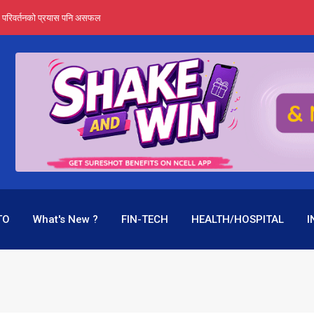
र्ता हुँदैन : सेबोन अध्यक्ष भट्ट
‍यो हिमालयन रिइन्स्योरेन्सले
 महाप्रसाद ‘योग्य’ !
्ता भन्छन्- समूह फेरेर सञ्चालक पदमा बस्न मिल्दैन
ागिर परिवर्तनको प्रयास पनि असफल
TO
What's New ?
FIN-TECH
HEALTH/HOSPITAL
I