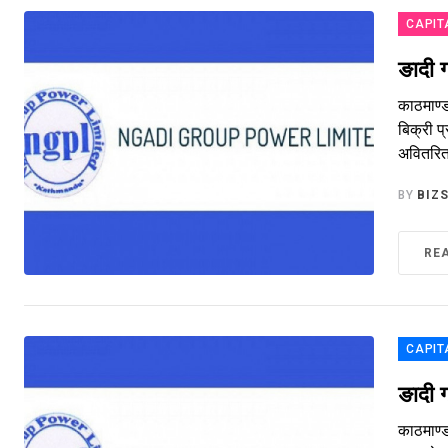
CAPIT
ङादी 
काठमाण्
बिक्री प
अवितरित
BY
BIZ
RE
CAPIT
ङादी 
काठमाण्ड