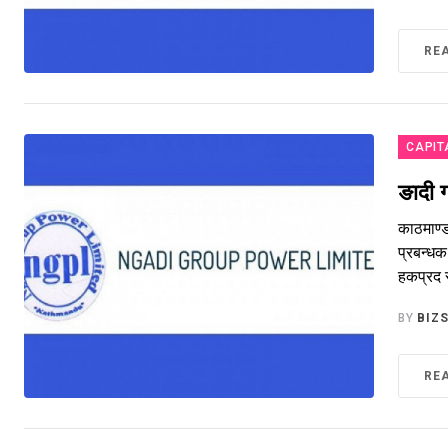
RE
CAPIT
ङादी 
काठमाण्
प्रबन्ध
हकप्रद 
BY
BIZ
RE