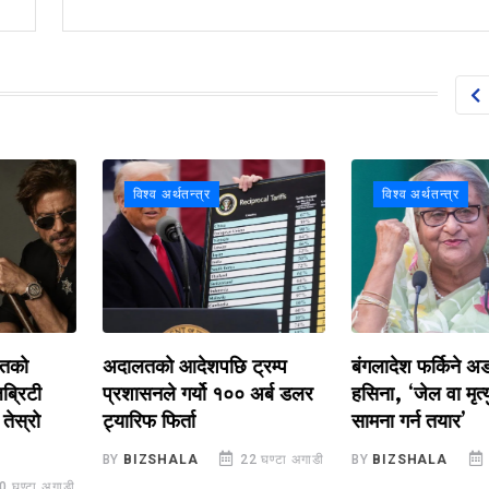
विश्व अर्थतन्त्र
विश्व अर्थतन्त्र
अदालतको आदेशपछि ट्रम्प
बंगलादेश फर्किने अडानमा
ी
प्रशासनले गर्यो १०० अर्ब डलर
हसिना, ‘जेल वा मृत्युदण्ड
ो
ट्यारिफ फिर्ता
सामना गर्न तयार’
BY
BIZSHALA
22 घण्टा अगाडी
BY
BIZSHALA
22 घण्
 अगाडी