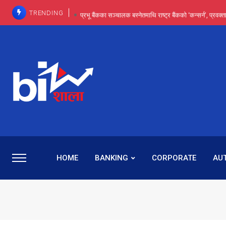
TRENDING
प्रभू बैंकका सञ्चालक बस्नेतमाथि राष्ट्र बैंकको ‘कन्सर्न’, प्रवक
इन्ट्रा-डे र सर्ट सेलिङले बजार सुधार्छन् मात्रै होइन, ढ
प्रभू बैंकमा सेञ्चुरीबाट आएका कर्मचारीमाथि हदैसम्मको विभेदः 
कमाइमा गरिमाको दमदार छलाङ, सेयरधनीलाई २०
प्रभु बैंकमा रमिता : सर्वसाधारणबाट छिरेका बस्नेत संस्था
HOME
BANKING
CORPORATE
AU