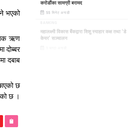
करोडौंका सामग्री बरामद
ने भएको
55 मिनेट अगाडी
BANKING
महालक्ष्मी विकास बैंकद्वारा शिशु स्याहार कक्ष तथा ‘डे
वाधिक ऋण
केयर’ सञ्चालन
ा दोब्बर
1 घण्टा अगाडी
यमा दबाब
छाएको छ
ेको छ ।