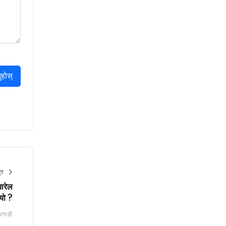
ुहोस्
त्र
यारेल
्यो ?
अगाडी