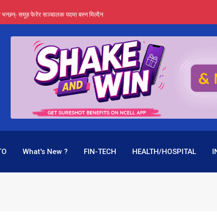
्ता भन्छन्- समूह फेरेर सञ्चालक पदमा बस्न मिल्दैन
ङ्ग पुगेन भने ध्वस्त पनि बनाउन सक्छन् !
एउटै पदमा दुई थरि तलब, वर्षमै ९२ हजार घाटा !
 प्रतिशत लाभांश दिने क्षमता
पक बनेर निरन्तर, राष्ट्र बैंक किन मौन ?
TO
What's New ?
FIN-TECH
HEALTH/HOSPITAL
I