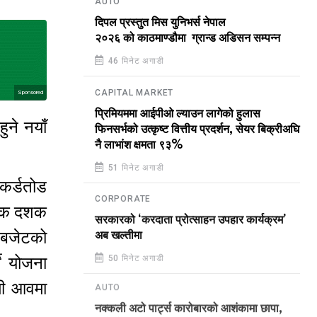
AUTO
दिपल प्रस्तुत मिस युनिभर्स नेपाल
२०२६ को काठमाण्डौमा ग्रान्ड अडिसन सम्पन्न
46 मिनेट अगाडी
CAPITAL MARKET
Sponsored
प्रिमियममा आईपीओ ल्याउन लागेको हुलास
ुने नयाँ
फिनसर्भको उत्कृष्ट वित्तीय प्रदर्शन, सेयर बिक्रीअघि
नै लाभांश क्षमता ९३%
।
51 मिनेट अगाडी
ेकर्डतोड
CORPORATE
बैंक दशक
सरकारको ‘करदाता प्रोत्साहन उपहार कार्यक्रम’
 बजेटको
अब खल्तीमा
े योजना
50 मिनेट अगाडी
मी आवमा
AUTO
नक्कली अटो पार्ट्स कारोबारको आशंकामा छापा,