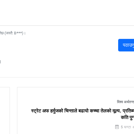
नेछ (जस्तै: B***)।
पठाउन
।
विश्व अर्थतन्
स्ट्रेट अफ हर्मुजको चिन्ताले बढायो कच्चा तेलको मूल्य, प्रतिब्
कति पुग
5 घण्टा 