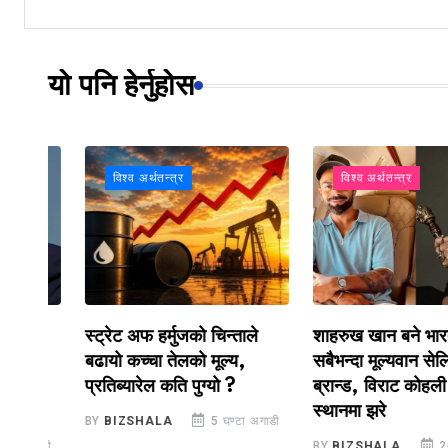
यो पनि हेर्नुहोस
विश्व अर्थतन्त्र
विश्व अर्थतन्त्र
ाः
स्ट्रेट अफ हर्मुजको चिन्ताले
शाहरुख खान बने भारतको
बढायो कच्चा तेलको मूल्य,
सबैभन्दा मूल्यवान सेलिब्रिट
प्रतिब्यारेल कति पुग्यो ?
ब्रान्ड, विराट कोहली तेस्र
स्थानमा झरे
BY
BIZSHALA
5 घण्टा अगाडी
ाडी
BY
BIZSHALA
20 घण्टा