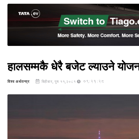
हालसम्मकै धेरै बजेट ल्याउने यो
09:21:28
विश्व अर्थतन्त्र
बिहीबार, पुष ११,२०८१