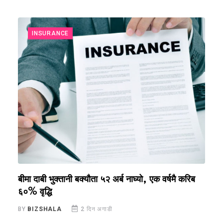
INSURANCE
बीमा दाबी भुक्तानी बक्यौता ५२ अर्ब नाघ्यो, एक वर्षमै करिब
स
६०% वृद्धि
क
BY
BIZSHALA
2 दिन अगाडी
B