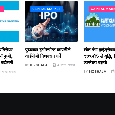
CAPITAL MARKET
CAPITAL MARKET
यर
पुष्पलाल इन्भेष्टमेन्ट कम्पनीले
श्वेत गंगा हाईड्रोपावरको 
ो,
आईपीओ निष्कासन गर्ने
९७५५% ले वृद्धि, वित्त खर
री
उल्लेख्य घट्यो
BY
BIZSHALA
4 घण्टा अगाडी
अगाडी
BY
BIZSHALA
4 घण्टा