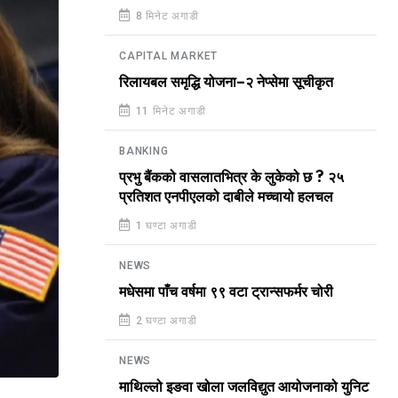
8 मिनेट अगाडी
CAPITAL MARKET
रिलायबल समृद्धि योजना–२ नेप्सेमा सूचीकृत
11 मिनेट अगाडी
BANKING
प्रभु बैंकको वासलातभित्र के लुकेको छ ? २५
प्रतिशत एनपीएलको दाबीले मच्चायो हलचल
1 घण्टा अगाडी
NEWS
मधेसमा पाँच वर्षमा ९९ वटा ट्रान्सफर्मर चोरी
2 घण्टा अगाडी
NEWS
माथिल्लो इङवा खोला जलविद्युत आयोजनाको युनिट