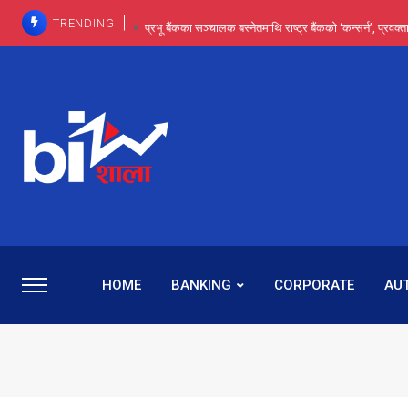
TRENDING
प्रभू बैंकका सञ्चालक बस्नेतमाथि राष्ट्र बैंकको ‘कन्सर्न’, प्रवक
इन्ट्रा-डे र सर्ट सेलिङले बजार सुधार्छन् मात्रै होइन, ढ
प्रभू बैंकमा सेञ्चुरीबाट आएका कर्मचारीमाथि हदैसम्मको विभेदः 
कमाइमा गरिमाको दमदार छलाङ, सेयरधनीलाई २०
प्रभु बैंकमा रमिता : सर्वसाधारणबाट छिरेका बस्नेत संस्था
HOME
BANKING
CORPORATE
AU