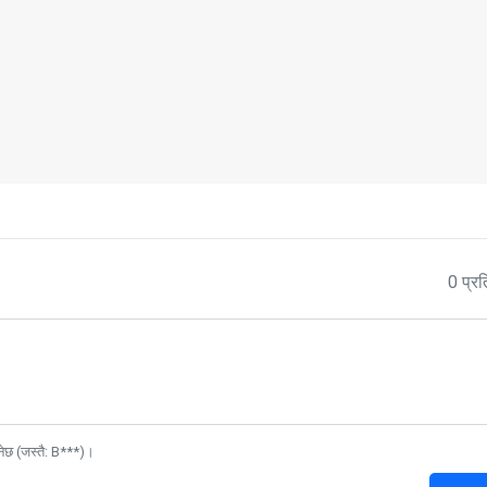
0 प्रत
नेछ (जस्तै: B***)।