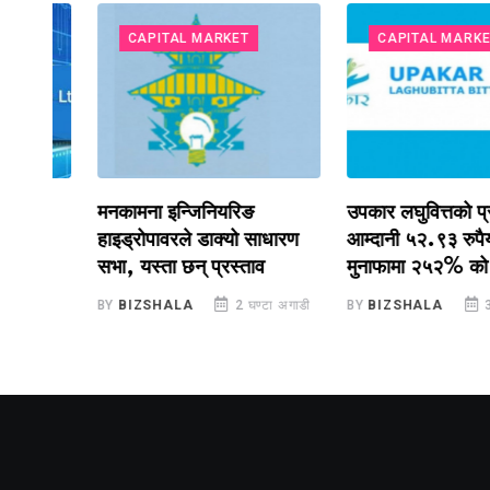
CAPITAL MARKET
CAPITAL MARKET
मनकामना इन्जिनियरिङ
उपकार लघुवित्तको प्रतिसे
हाइड्रोपावरले डाक्यो साधारण
आम्दानी ५२.९३ रुपैयाँ पुग्य
सभा, यस्ता छन् प्रस्ताव
मुनाफामा २५२% को बढोत्त
BY
BIZSHALA
2 घण्टा अगाडी
BY
BIZSHALA
3 घण्टा 