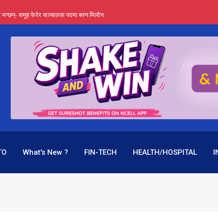
्ता भन्छन्- समूह फेरेर सञ्चालक पदमा बस्न मिल्दैन
ङ्ग पुगेन भने ध्वस्त पनि बनाउन सक्छन् !
एउटै पदमा दुई थरि तलब, वर्षमै ९२ हजार घाटा !
 प्रतिशत लाभांश दिने क्षमता
पक बनेर निरन्तर, राष्ट्र बैंक किन मौन ?
TO
What's New ?
FIN-TECH
HEALTH/HOSPITAL
I