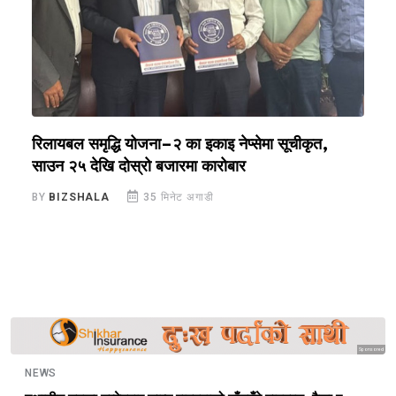
रिलायबल समृद्धि योजना–२ का इकाइ नेप्सेमा सूचीकृत,
स
साउन २५ देखि दोस्रो बजारमा कारोबार
अ
BY
BIZSHALA
35 मिनेट अगाडी
B
Sponsored
NEWS