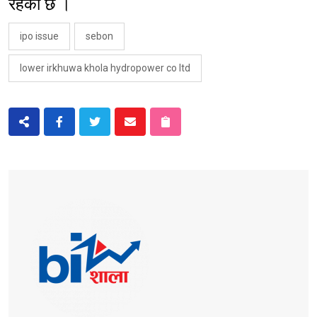
रहेको छ ।
ipo issue
sebon
lower irkhuwa khola hydropower co ltd