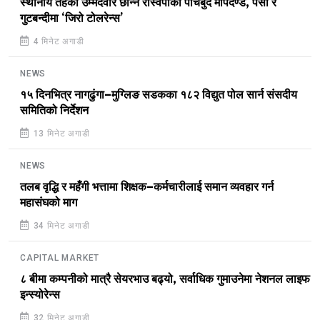
स्थानीय तहका उम्मेदवार छान्न रास्वपाको पाँचबुँदे मापदण्ड, पैसा र
गुटबन्दीमा ‘जिरो टोलरेन्स’
4 मिनेट अगाडी
NEWS
१५ दिनभित्र नागढुंगा–मुग्लिङ सडकका १८२ विद्युत पोल सार्न संसदीय
समितिको निर्देशन
13 मिनेट अगाडी
NEWS
तलब वृद्धि र महँगी भत्तामा शिक्षक–कर्मचारीलाई समान व्यवहार गर्न
महासंघको माग
34 मिनेट अगाडी
CAPITAL MARKET
८ बीमा कम्पनीको मात्रै सेयरभाउ बढ्यो, सर्वाधिक गुमाउनेमा नेशनल लाइफ
इन्स्योरेन्स
32 मिनेट अगाडी