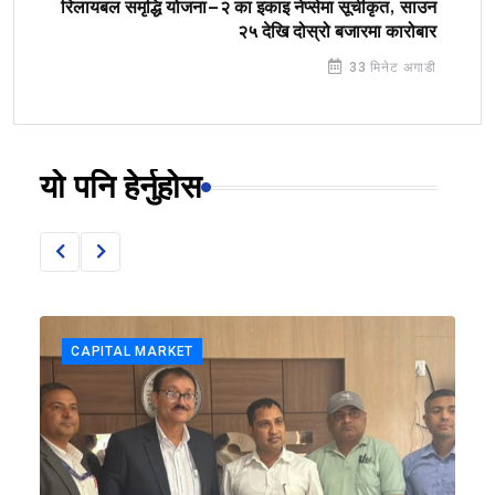
रिलायबल समृद्धि योजना–२ का इकाइ नेप्सेमा सूचीकृत, साउन
२५ देखि दोस्रो बजारमा कारोबार
33 मिनेट अगाडी
यो पनि हेर्नुहोस
CAPITAL MARKET