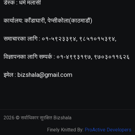
डेस्क : धर्म मलासी
कार्यालय: काँडाघारी, पेप्सीकोला(काठमाडौं)
समाचारका लागि : ०१-५९२३३९४, ९८५१०१५३९४,
विज्ञापनका लागि सम्पर्क : ०१-४९९३१९७, ९७०३०११६२६
इमेल :
bizshala@gmail.com
2026
© सर्वाधिकार सुरक्षित Bizshala
Finely Knitted By:
ProActive Developers