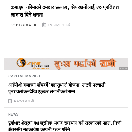
ि
कमाइमा गरिमाको दमदार छलाङ, सेयरधनीलाई २० प्रतिशत
ल
लाभांश दिने क्षमता
२
BY
BIZSHALA
19 घण्टा अगाडी
B
Sponsored
CAPITAL MARKET
आईपीओ बजारमा पाँचवर्षे ‘महासुधार’ योजना: लटरी प्रणाली
पुनरावलोकनदेखि एङ्कर लगानीकर्तासम्म
4 घण्टा अगाडी
NEWS
पूर्वाधार क्षेत्रमा दक्ष श्रमिक अभाव समाधान गर्न सरकारको पहल, निजी
क्षेत्रसँग सहकार्यमा कम्पनी गठन गरिने