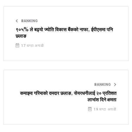
BANKING
९०५% ले बढ्यो ज्योति विकास बैंकको नाफा, ईपीएसमा पनि
छलाङ
17 घण्टा अगाडी
BANKING
कमाइमा गरिमाको दमदार छलाङ, सेयरधनीलाई २० प्रतिशत
लाभांश दिने क्षमता
19 घण्टा अगाडी