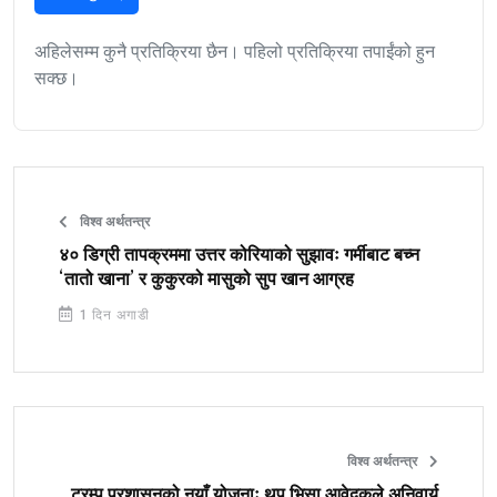
अहिलेसम्म कुनै प्रतिक्रिया छैन। पहिलो प्रतिक्रिया तपाईंको हुन
सक्छ।
विश्व अर्थतन्त्र
४० डिग्री तापक्रममा उत्तर कोरियाको सुझावः गर्मीबाट बच्न
‘तातो खाना’ र कुकुरको मासुको सुप खान आग्रह
1 दिन अगाडी
विश्व अर्थतन्त्र
ट्रम्प प्रशासनको नयाँ योजनाः थप भिसा आवेदकले अनिवार्य