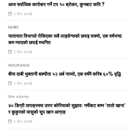
आज सर्वाधिक कारोबार गर्ने टप १० ब्रोकर, कुनबाट कति ?
1 दिन अगाडी
NEWS
यातायात विभागले रोकिएका सबै लाइसेन्सको छपाइ सक्यो, एक वर्षभन्दा
कम म्यादको छपाई स्थगित
1 दिन अगाडी
INSURANCE
बीमा दाबी भुक्तानी बक्यौता ५२ अर्ब नाघ्यो, एक वर्षमै करिब ६०% वृद्धि
1 दिन अगाडी
विश्व अर्थतन्त्र
४० डिग्री तापक्रममा उत्तर कोरियाको सुझावः गर्मीबाट बच्न ‘तातो खाना’
र कुकुरको मासुको सुप खान आग्रह
1 दिन अगाडी