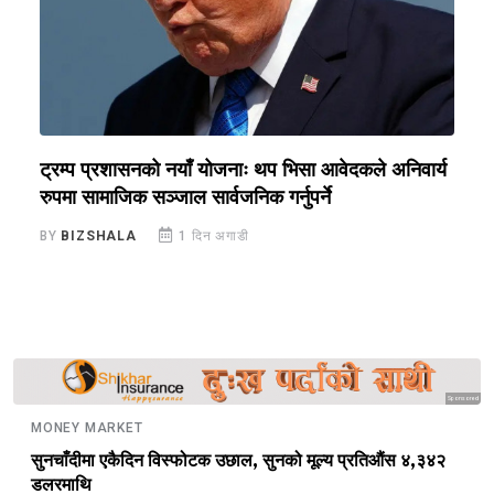
ट्रम्प प्रशासनको नयाँ योजनाः थप भिसा आवेदकले अनिवार्य
स
रुपमा सामाजिक सञ्जाल सार्वजनिक गर्नुपर्ने
प
BY
BIZSHALA
1 दिन अगाडी
B
Sponsored
MONEY MARKET
सुनचाँदीमा एकैदिन विस्फोटक उछाल, सुनको मूल्य प्रतिऔंस ४,३४२
डलरमाथि