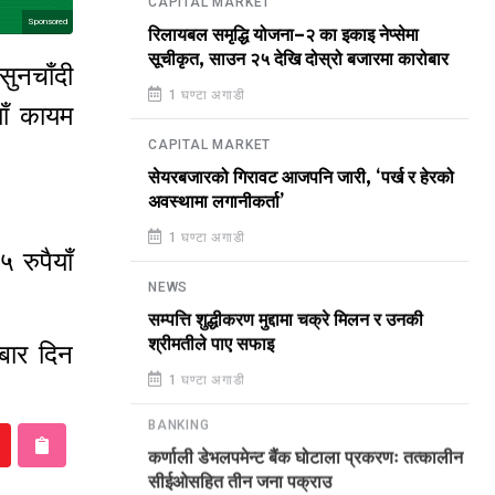
CAPITAL MARKET
Sponsored
रिलायबल समृद्धि योजना–२ का इकाइ नेप्सेमा
सूचीकृत, साउन २५ देखि दोस्रो बजारमा कारोबार
ुनचाँदी
1 घण्टा अगाडी
ाँ कायम
CAPITAL MARKET
सेयरबजारको गिरावट आजपनि जारी, ‘पर्ख र हेरको
अवस्थामा लगानीकर्ता’
1 घण्टा अगाडी
 रुपैयाँ
NEWS
सम्पत्ति शुद्धीकरण मुद्दामा चक्रे मिलन र उनकी
श्रीमतीले पाए सफाइ
बार दिन
1 घण्टा अगाडी
BANKING
कर्णाली डेभलपमेन्ट बैंक घोटाला प्रकरणः तत्कालीन
सीईओसहित तीन जना पक्राउ