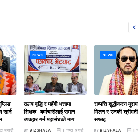
NEWS
NEWS
लिङ
तलब वृद्धि र महँगी भत्तामा
सम्पत्ति शुद्धीकरण मुद्दामा च
र्न
शिक्षक–कर्मचारीलाई समान
मिलन र उनकी श्रीमतीले 
व्यवहार गर्न महासंघको माग
सफाइ
अगाडी
BY
BIZSHALA
1 घण्टा अगाडी
BY
BIZSHALA
1 घण्टा