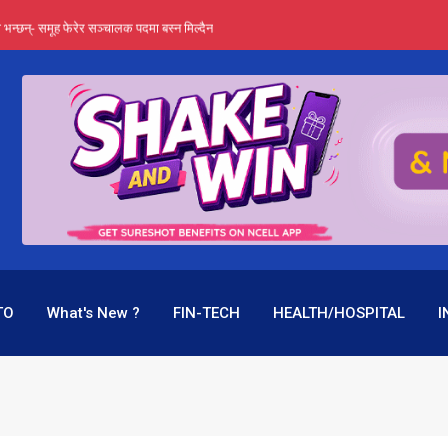
्ता भन्छन्- समूह फेरेर सञ्चालक पदमा बस्न मिल्दैन
ङ्ग पुगेन भने ध्वस्त पनि बनाउन सक्छन् !
एउटै पदमा दुई थरि तलब, वर्षमै ९२ हजार घाटा !
 प्रतिशत लाभांश दिने क्षमता
पक बनेर निरन्तर, राष्ट्र बैंक किन मौन ?
TO
What's New ?
FIN-TECH
HEALTH/HOSPITAL
I