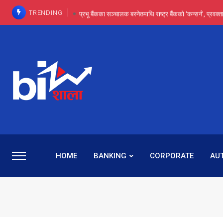
TRENDING
प्रभू बैंकका सञ्चालक बस्नेतमाथि राष्ट्र बैंकको ‘कन्सर्न’, प्रवक
इन्ट्रा-डे र सर्ट सेलिङले बजार सुधार्छन् मात्रै होइन, ढ
प्रभू बैंकमा सेञ्चुरीबाट आएका कर्मचारीमाथि हदैसम्मको विभेदः 
कमाइमा गरिमाको दमदार छलाङ, सेयरधनीलाई २०
प्रभु बैंकमा रमिता : सर्वसाधारणबाट छिरेका बस्नेत संस्था
HOME
BANKING
CORPORATE
AU