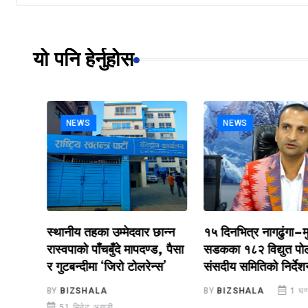
यो पनि हेर्नुहोस
NEWS
NEWS
स्थानीय तहका उम्मेदवार छान्न
१५ दिनभित्र नागढुंगा–मुग्
रास्वपाको पाँचबुँदे मापदण्ड, पैसा
सडकका १८२ विद्युत पोल सा
र गुटबन्दीमा ‘जिरो टोलरेन्स’
संसदीय समितिको निर्देशन
BY
BIZSHALA
BY
BIZSHALA
1 घण्टा 
51 मिनेट अगाडी