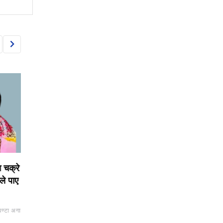
NEWS
NEWS
क्रे
हर्क साम्पाङद्वारा हिन्दु सम्राट
स्थानीय तहका उम्मेदवार 
पाए
सेनामाथि रोक लगाउन माग
रास्वपाको पाँचबुँदे मापदण
र गुटबन्दीमा ‘जिरो टोलरे
BY
BIZSHALA
14 मिनेट अगाडी
 अगाडी
BY
BIZSHALA
51 मिनेट अगाडी