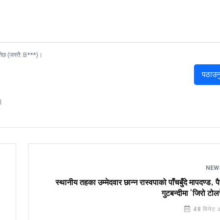
नेछ (जस्तै: B***)।
पठाउन
।
NEW
स्थानीय तहका उम्मेदवार छान्न रास्वपाको पाँचबुँदे मापदण्ड, प
गुटबन्दीमा ‘जिरो टोलर
48 मिनेट 