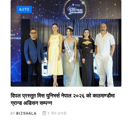
AUTO
े
दिपल प्रस्तुत मिस युनिभर्स नेपाल २०२६ को काठमाण्डौमा
न
ग्रान्ड अडिसन सम्पन्न
स
BY
BIZSHALA
1 दिन अगाडी
B