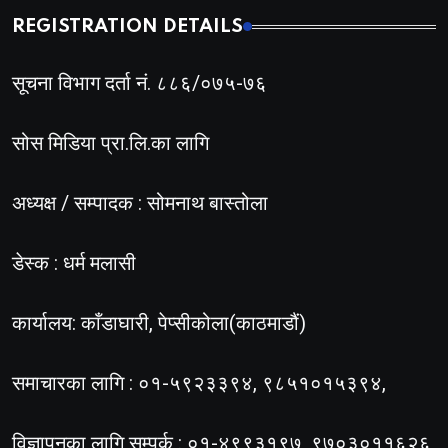
REGISTRATION DETAILS
सूचना विभाग दर्ता नं. ८८६/०७५-७६
सोस मिडिया प्रा.लि.का लागि
अध्यक्ष / सम्पादक : सोमनाथ बास्तोला
डेस्क : धर्म मलासी
कार्यालय: काँडाघारी, पेप्सीकोला(काठमाडौं)
समाचारका लागि : ०१-५९२३३९४, ९८५१०१५३९४,
विज्ञापनका लागि सम्पर्क : ०१-४९९३१९७, ९७०३०११६२६