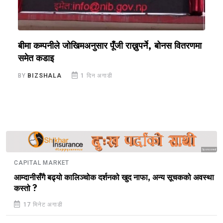
ँ
बीमा कम्पनीले जोखिमअनुसार पूँजी राख्नुपर्ने, बोनस वितरणमा
क
समेत कडाइ
अ
BY
BIZSHALA
1 दिन अगाडी
B
Sponsored
CAPITAL MARKET
आम्दानीसँगै बढ्यो कालिञ्चोक दर्शनको खुद नाफा, अन्य सूचकको अवस्था
कस्तो ?
17 मिनेट अगाडी