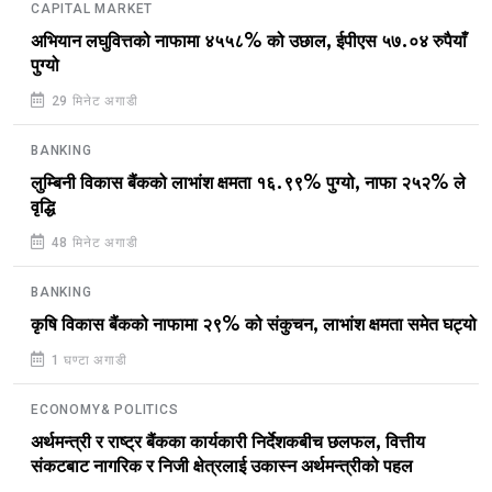
CAPITAL MARKET
अभियान लघुवित्तको नाफामा ४५५८% को उछाल, ईपीएस ५७.०४ रुपैयाँ
पुग्यो
29 मिनेट अगाडी
BANKING
लुम्बिनी विकास बैंकको लाभांश क्षमता १६.९९% पुग्यो, नाफा २५२% ले
वृद्धि
48 मिनेट अगाडी
BANKING
कृषि विकास बैंकको नाफामा २९% को संकुचन, लाभांश क्षमता समेत घट्यो
1 घण्टा अगाडी
ECONOMY& POLITICS
अर्थमन्त्री र राष्ट्र बैंकका कार्यकारी निर्देशकबीच छलफल, वित्तीय
संकटबाट नागरिक र निजी क्षेत्रलाई उकास्न अर्थमन्त्रीको पहल