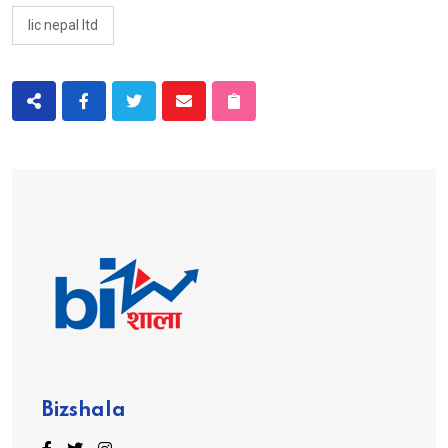
lic nepal ltd
Bizshala