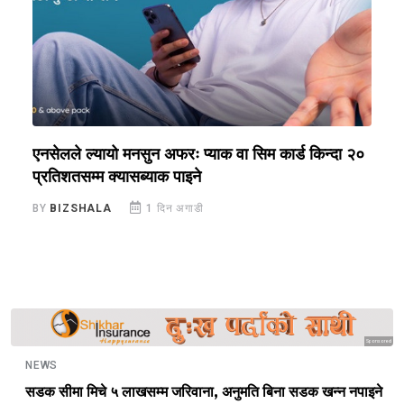
एनसेलले ल्यायो मनसुन अफरः प्याक वा सिम कार्ड किन्दा २०
न
प्रतिशतसम्म क्यासब्याक पाइने
छ
BY
BIZSHALA
1 दिन अगाडी
B
Sponsored
NEWS
सडक सीमा मिचे ५ लाखसम्म जरिवाना, अनुमति बिना सडक खन्न नपाइने