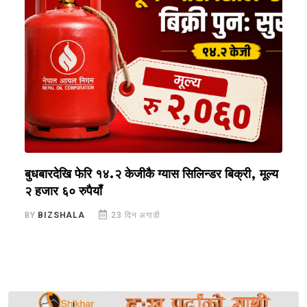
 ३
बुधबारदेखि फेरि १४.२ केजीकै ग्यास सिलिन्डर बिक्री, मूल्य
म
२ हजार ६० रुपैयाँ
क
BY
BIZSHALA
23 दिन अगाडी
B