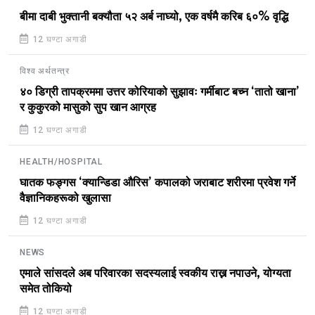
बीमा दाबी भुक्तानी बक्यौता ५२ अर्ब नाघ्यो, एक वर्षमै करिब ६०% वृद्धि
12 घण्टा अगाडी
विश्व अर्थतन्त्र
४० डिग्री तापक्रममा उत्तर कोरियाको सुझावः गर्मीबाट बच्न ‘तातो खाना’
र कुकुरको मासुको सुप खान आग्रह
12 घण्टा अगाडी
HEALTH/HOSPITAL
घातक फङ्गस ‘क्यान्डिडा औरिस’ कपालको जराबाट शरीरमा प्रवेश गर्ने
वैज्ञानिकहरूको खुलासा
12 घण्टा अगाडी
NEWS
एमाले सांसदले अब परिवारका सदस्यलाई स्वकीय राख्न नपाउने, योग्यता
समेत तोकियो
12 घण्टा अगाडी