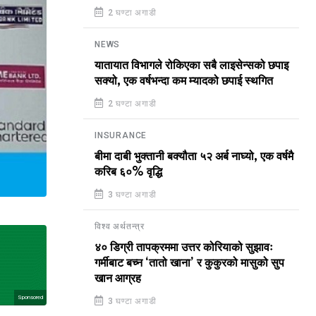
2 घण्टा अगाडी
NEWS
यातायात विभागले रोकिएका सबै लाइसेन्सको छपाइ
सक्यो, एक वर्षभन्दा कम म्यादको छपाई स्थगित
2 घण्टा अगाडी
INSURANCE
बीमा दाबी भुक्तानी बक्यौता ५२ अर्ब नाघ्यो, एक वर्षमै
करिब ६०% वृद्धि
3 घण्टा अगाडी
विश्व अर्थतन्त्र
४० डिग्री तापक्रममा उत्तर कोरियाको सुझावः
गर्मीबाट बच्न ‘तातो खाना’ र कुकुरको मासुको सुप
खान आग्रह
Sponsored
3 घण्टा अगाडी