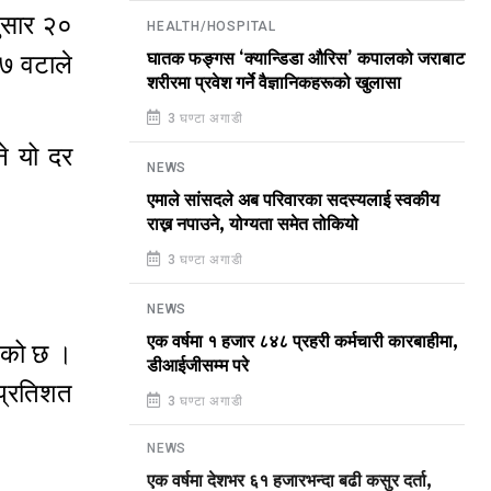
नुसार २०
HEALTH/HOSPITAL
घातक फङ्गस ‘क्यान्डिडा औरिस’ कपालको जराबाट
 ७ वटाले
शरीरमा प्रवेश गर्ने वैज्ञानिकहरूको खुलासा
3 घण्टा अगाडी
े यो दर
NEWS
एमाले सांसदले अब परिवारका सदस्यलाई स्वकीय
राख्न नपाउने, योग्यता समेत तोकियो
3 घण्टा अगाडी
NEWS
एक वर्षमा १ हजार ८४८ प्रहरी कर्मचारी कारबाहीमा,
खेको छ ।
डीआईजीसम्म परे
प्रतिशत
3 घण्टा अगाडी
NEWS
एक वर्षमा देशभर ६१ हजारभन्दा बढी कसुर दर्ता,