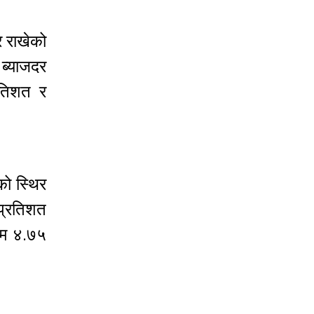
र राखेको
 ब्याजदर
रतिशत र
को स्थिर
 प्रतिशत
कतम ४.७५