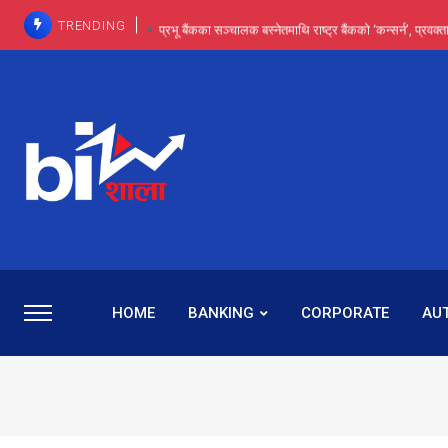
TRENDING
प्रभू बैंकका सञ्चालक बस्नेतमाथि राष्ट्र बैंकको ‘कन्सर्न’, प्रवक
इन्ट्रा-डे र सर्ट सेलिङले बजार सुधार्छन् मात्रै होइन, ढ
प्रभू बैंकमा सेञ्चुरीबाट आएका कर्मचारीमाथि हदैसम्मको विभेदः 
कमाइमा गरिमाको दमदार छलाङ, सेयरधनीलाई २०
प्रभु बैंकमा रमिता : सर्वसाधारणबाट छिरेका बस्नेत संस्था
HOME
BANKING
CORPORATE
AU