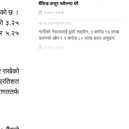
बैंकिङ कसुर सबैभन्दा धेरै
खेको छ ।
3 घण्टा अगाडी
फको ३.२५
HEALTH/HOSPITAL
दर ५.२५
गाभीको नेपाललाई ठूलो सहयोग, ३ करोड ९६ लाख
डलरको खोप र १ करोड ८० लाख डलर अनुदान
3 घण्टा अगाडी
र राखेको
प्रतिशत
थागततर्फ