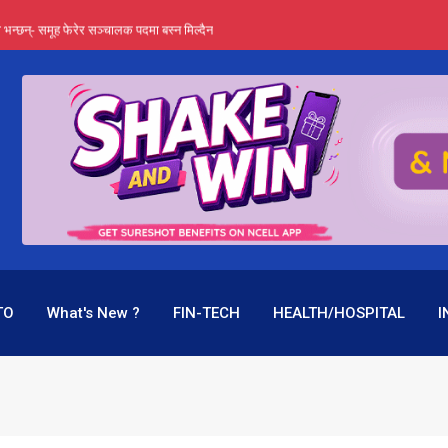
्ता भन्छन्- समूह फेरेर सञ्चालक पदमा बस्न मिल्दैन
ङ्ग पुगेन भने ध्वस्त पनि बनाउन सक्छन् !
एउटै पदमा दुई थरि तलब, वर्षमै ९२ हजार घाटा !
 प्रतिशत लाभांश दिने क्षमता
पक बनेर निरन्तर, राष्ट्र बैंक किन मौन ?
TO
What's New ?
FIN-TECH
HEALTH/HOSPITAL
I