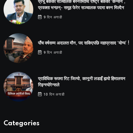
प्रभू बैंकका सञ्चालक बस्नेतमाथि राष्ट्र बैंकको ‘कन्सर्न’,
प्रवक्ता भन्छन्- समूह फेरेर सञ्चालक पदमा बस्न मिल्दैन
9 दिन अगाडी
पाँच वर्षसम्म अदालत मौन, पद सकिएपछि महाप्रसाद ‘योग्य’ !
9 दिन अगाडी
प्राविधिक रूपमा रिट जित्यो, कानूनी लडाइँ हार्‍यो हिमालयन
रिइन्स्योरेन्सले
10 दिन अगाडी
Categories