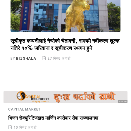
सूचीकृत कम्पनीलाई नेप्सेको चेतावनी, समयमै नवीकरण शुल्क
ग
नतिरे १०% जरिवाना र सूचीकरण स्थगन हुने
ब
BY
BIZSHALA
27 मिनेट अगाडी
B
Sponsored
CAPITAL MARKET
भिजन सेक्युरिटिजद्वारा मार्जिन कारोबार सेवा सञ्चालनमा
10 मिनेट अगाडी