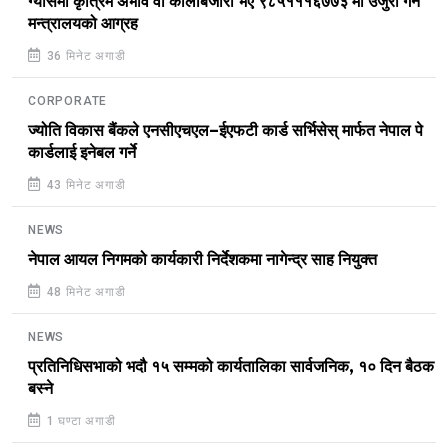
ग्यासमा कृत्रिम अभाव वा कालोबजारी भए ९८५१११६७७३ मा उजुरी गर्न
मन्त्रालयको आग्रह
36 मिनेट अगाडी
CORPORATE
ज्योति विकास बैंकले एनसीएचएल–ईएफटी कार्ड सर्भिसेस् मार्फत नेपाल पे
कार्डलाई इनेबल गर्ने
43 मिनेट अगाडी
NEWS
नेपाल आयल निगमको कार्यकारी निर्देशकमा नागेन्द्र साह नियुक्त
48 मिनेट अगाडी
NEWS
प्रतिनिधिसभाको भदौ १५ सम्मको कार्यतालिका सार्वजनिक, १० दिन बैठक
बस्ने
1 घण्टा अगाडी