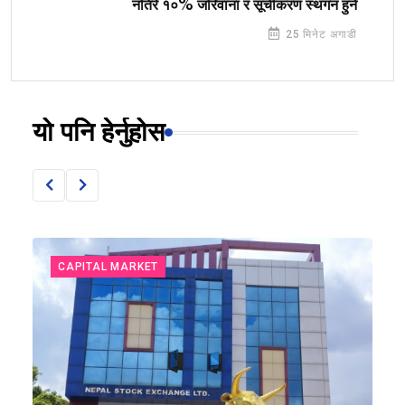
नतिरे १०% जरिवाना र सूचीकरण स्थगन हुने
25 मिनेट अगाडी
यो पनि हेर्नुहोस
CAPITAL MARKET