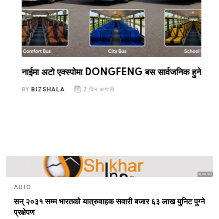
ख
नाईमा अटो एक्स्पोमा DONGFENG बस सार्वजनिक हुने
द
ग
BY
BIZSHALA
2 दिन अगाडी
B
Sponsored
AUTO
सन् २०३१ सम्म भारतको यात्रुवाहक सवारी बजार ६३ लाख युनिट पुग्ने
प्रक्षेपण