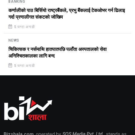
BANKING
कर्णालीको पाठ बिर्सियो राष्ट्रबैंकले, प्रभु बैंकलाई टेकओभर गर्न ढिलाइ
गर्दा प्रणालीगत संकटको जोखिम
5 घण्टा अगाडी
NEWS
चिकित्सक र नर्समाथि हातपातपछि पलाँता अस्पतालको सेवा
अनिश्चितकालका लागि बन्द
5 घण्टा अगाडी
Bizshala.com
, operated by
SOS Media Pvt. Ltd.
, stands as