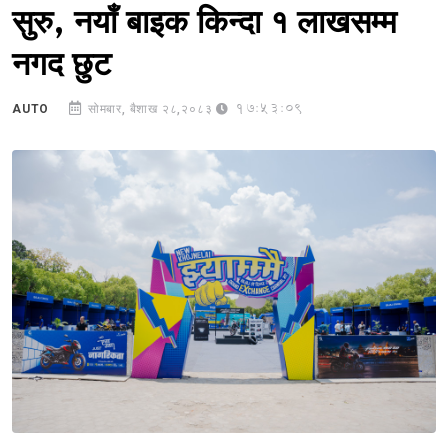
सुरु, नयाँ बाइक किन्दा १ लाखसम्म
नगद छुट
17:53:09
AUTO
सोमबार, बैशाख २८,२०८३