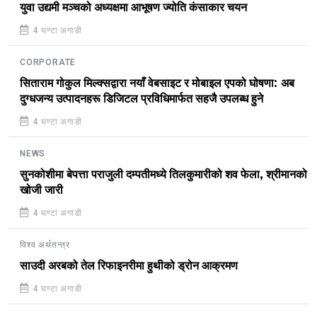
युवा उद्यमी मञ्चको अध्यक्षमा आभूषण ज्योति कंसाकार चयन
4 घण्टा अगाडी
CORPORATE
सिताराम गोकुल मिल्क्सद्वारा नयाँ वेबसाइट र मोबाइल एपको घोषणा: अब
दुग्धजन्य उत्पादनहरू डिजिटल प्रविधिमार्फत सहजै उपलब्ध हुने
4 घण्टा अगाडी
NEWS
सुनकोशीमा बेपत्ता पराजुली दम्पतीमध्ये तिलकुमारीको शव फेला, श्रीमानको
खोजी जारी
4 घण्टा अगाडी
विश्व अर्थतन्त्र
साउदी अरबको तेल रिफाइनरीमा हुथीको ड्रोन आक्रमण
4 घण्टा अगाडी