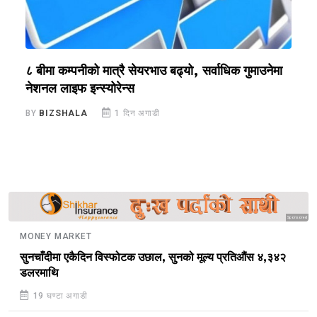
?
८ बीमा कम्पनीको मात्रै सेयरभाउ बढ्यो, सर्वाधिक गुमाउनेमा
र
नेशनल लाइफ इन्स्योरेन्स
स
BY
BIZSHALA
1 दिन अगाडी
B
Sponsored
MONEY MARKET
सुनचाँदीमा एकैदिन विस्फोटक उछाल, सुनको मूल्य प्रतिऔंस ४,३४२
डलरमाथि
19 घण्टा अगाडी