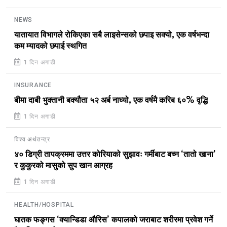
NEWS
यातायात विभागले रोकिएका सबै लाइसेन्सको छपाइ सक्यो, एक वर्षभन्दा
कम म्यादको छपाई स्थगित
1 दिन अगाडी
INSURANCE
बीमा दाबी भुक्तानी बक्यौता ५२ अर्ब नाघ्यो, एक वर्षमै करिब ६०% वृद्धि
1 दिन अगाडी
विश्व अर्थतन्त्र
४० डिग्री तापक्रममा उत्तर कोरियाको सुझावः गर्मीबाट बच्न ‘तातो खाना’
र कुकुरको मासुको सुप खान आग्रह
1 दिन अगाडी
HEALTH/HOSPITAL
घातक फङ्गस ‘क्यान्डिडा औरिस’ कपालको जराबाट शरीरमा प्रवेश गर्ने