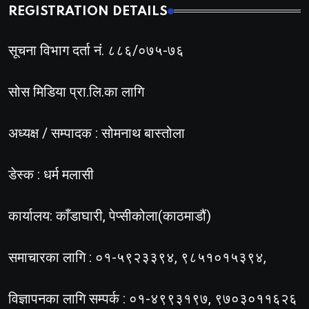
REGISTRATION DETAILS
सूचना विभाग दर्ता नं. ८८६/०७५-७६
सोस मिडिया प्रा.लि.का लागि
अध्यक्ष / सम्पादक : सोमनाथ बास्तोला
डेस्क : धर्म मलासी
कार्यालय: काँडाघारी, पेप्सीकोला(काठमाडौं)
समाचारका लागि : ०१-५९२३३९४, ९८५१०१५३९४,
विज्ञापनका लागि सम्पर्क : ०१-४९९३१९७, ९७०३०११६२६