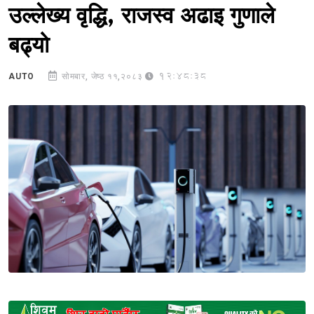
उल्लेख्य वृद्धि, राजस्व अढाइ गुणाले
बढ्यो
12:48:38
AUTO
सोमबार, जेष्ठ ११,२०८३