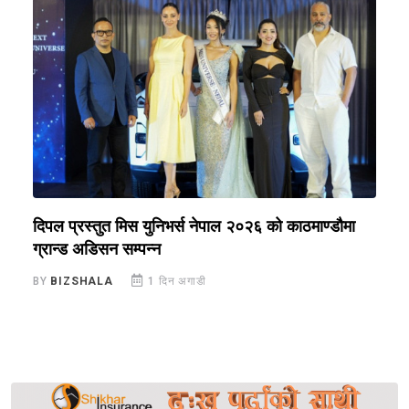
े
दिपल प्रस्तुत मिस युनिभर्स नेपाल २०२६ को काठमाण्डौमा
न
ग्रान्ड अडिसन सम्पन्न
स
BY
BIZSHALA
1 दिन अगाडी
B