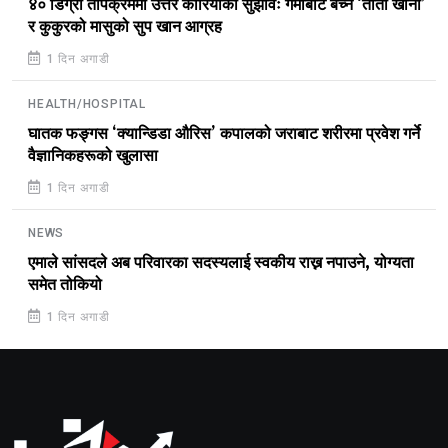
४० डिग्री तापक्रममा उत्तर कोरियाको सुझावः गर्मीबाट बच्न ‘तातो खाना’
र कुकुरको मासुको सुप खान आग्रह
1 दिन अगाडी
HEALTH/HOSPITAL
घातक फङ्गस ‘क्यान्डिडा औरिस’ कपालको जराबाट शरीरमा प्रवेश गर्ने
वैज्ञानिकहरूको खुलासा
1 दिन अगाडी
NEWS
एमाले सांसदले अब परिवारका सदस्यलाई स्वकीय राख्न नपाउने, योग्यता
समेत तोकियो
1 दिन अगाडी