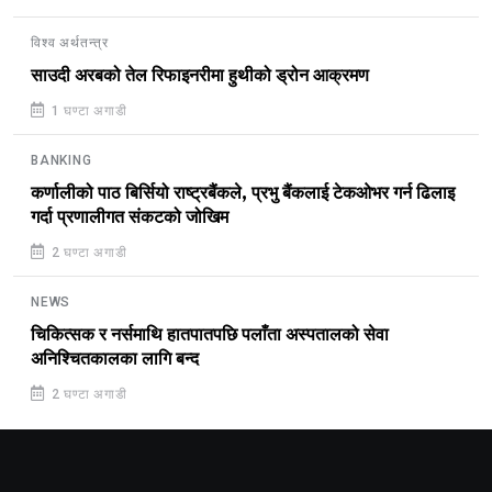
विश्व अर्थतन्त्र
साउदी अरबको तेल रिफाइनरीमा हुथीको ड्रोन आक्रमण
1 घण्टा अगाडी
BANKING
कर्णालीको पाठ बिर्सियो राष्ट्रबैंकले, प्रभु बैंकलाई टेकओभर गर्न ढिलाइ
गर्दा प्रणालीगत संकटको जोखिम
2 घण्टा अगाडी
NEWS
चिकित्सक र नर्समाथि हातपातपछि पलाँता अस्पतालको सेवा
अनिश्चितकालका लागि बन्द
2 घण्टा अगाडी