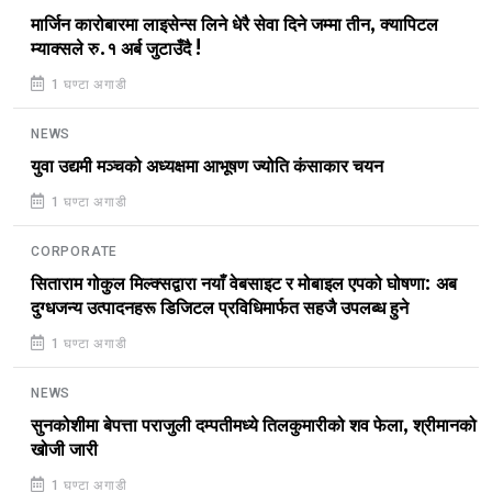
मार्जिन कारोबारमा लाइसेन्स लिने धेरै सेवा दिने जम्मा तीन, क्यापिटल
म्याक्सले रु.१ अर्ब जुटाउँदै !
1 घण्टा अगाडी
NEWS
युवा उद्यमी मञ्चको अध्यक्षमा आभूषण ज्योति कंसाकार चयन
1 घण्टा अगाडी
CORPORATE
सिताराम गोकुल मिल्क्सद्वारा नयाँ वेबसाइट र मोबाइल एपको घोषणा: अब
दुग्धजन्य उत्पादनहरू डिजिटल प्रविधिमार्फत सहजै उपलब्ध हुने
1 घण्टा अगाडी
NEWS
सुनकोशीमा बेपत्ता पराजुली दम्पतीमध्ये तिलकुमारीको शव फेला, श्रीमानको
खोजी जारी
1 घण्टा अगाडी