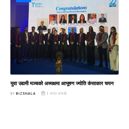
युवा उद्यमी मञ्चको अध्यक्षमा आभूषण ज्योति कंसाकार चयन
स
फ
BY
BIZSHALA
1 घण्टा अगाडी
B