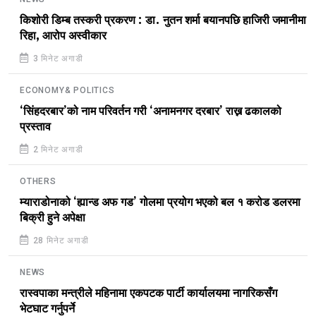
किशोरी डिम्ब तस्करी प्रकरण : डा. नुतन शर्मा बयानपछि हाजिरी जमानीमा
रिहा, आरोप अस्वीकार
3 मिनेट अगाडी
ECONOMY& POLITICS
‘सिंहदरबार’को नाम परिवर्तन गरी ‘अनामनगर दरबार’ राख्न ढकालको
प्रस्ताव
2 मिनेट अगाडी
OTHERS
म्याराडोनाको ‘ह्यान्ड अफ गड’ गोलमा प्रयोग भएको बल १ करोड डलरमा
बिक्री हुने अपेक्षा
28 मिनेट अगाडी
NEWS
रास्वपाका मन्त्रीले महिनामा एकपटक पार्टी कार्यालयमा नागरिकसँग
भेटघाट गर्नुपर्ने