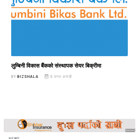
लुम्बिनी विकास बैंकको संस्थापक सेयर बिक्रीमा
प
क
BY
BIZSHALA
5 घण्टा अगाडी
B
Sponsored
NEWS