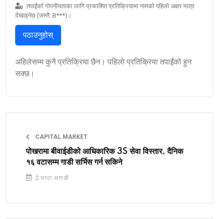
तपाईंको गोपनीयताका लागि प्रकाशित प्रतिक्रियामा नामको पहिलो अक्षर मात्र
देखाइनेछ (जस्तै: B***)।
पठाउनुहोस्
अहिलेसम्म कुनै प्रतिक्रिया छैन। पहिलो प्रतिक्रिया तपाईंको हुन
सक्छ।
CAPITAL MARKET
पोखरामा बीवाईडीको आधिकारिक 3S सेवा विस्तार, दैनिक
१६ वटासम्म गाडी सर्भिस गर्न सकिने
2 घण्टा अगाडी