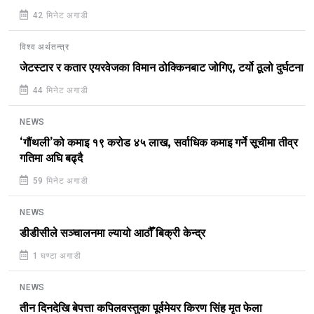
42 मिनेट अगाडी
विश्व अर्थतन्त्र
जेटस्टार र कतार एयरवेजका विमान ठोक्किनबाट जोगिए, टर्यो ठूलो दुर्घटना
44 मिनेट अगाडी
NEWS
‘गौंथली’को कमाइ १९ करोड ४५ लाख, सर्वाधिक कमाइ गर्ने सूचीमा तीव्र
गतिमा अघि बढ्दै
59 मिनेट अगाडी
NEWS
डीडीसीले सञ्चालनमा ल्यायो आठौँ बिक्री केन्द्र
1 घण्टा अगाडी
NEWS
तीन दिनदेखि बेपत्ता कपिलवस्तुका पूर्वमेयर किरण सिंह मृत फेला