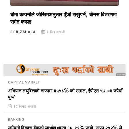
ँ
बीमा कम्पनीले जोखिमअनुसार पूँजी राख्नुपर्ने, बोनस वितरणमा
क
समेत कडाइ
अ
BY
BIZSHALA
1 दिन अगाडी
B
Sponsored
CAPITAL MARKET
अभियान लघुवित्तको नाफामा ४५५८% को उछाल, ईपीएस ५७.०४ रुपैयाँ
पुग्यो
10 मिनेट अगाडी
BANKING
लुम्बिनी विकास बैंकको लाभांश क्षमता १६.९९% पुग्यो, नाफा २५२% ले