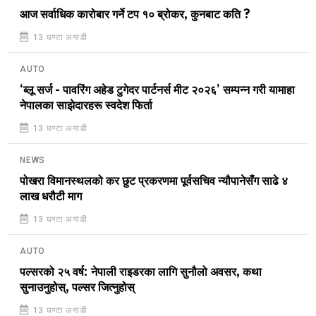
आज सर्वाधिक कारोबार गर्ने टप १० ब्रोकर, कुनबाट कति ?
13 घण्टा अगाडी
AUTO
‘ब्लू सर्ज - पावरिंग अहेड टुगेदर पार्टनर्स मीट २०२६’ सम्पन्न गरी यामाहा
नेपालका साझेदारहरू स्वदेश फिर्ता
13 घण्टा अगाडी
NEWS
पोखरा विमानस्थलको कर छुट प्रकरणमा पूर्वसचिव न्यौपानेसँग साढे ४
लाख धरौटी माग
13 घण्टा अगाडी
AUTO
पल्सरको २५ वर्ष: नेपाली राइडरका लागि सुनौलो अवसर, कथा
सुनाउनुहोस्, पल्सर जित्नुहोस्
13 घण्टा अगाडी