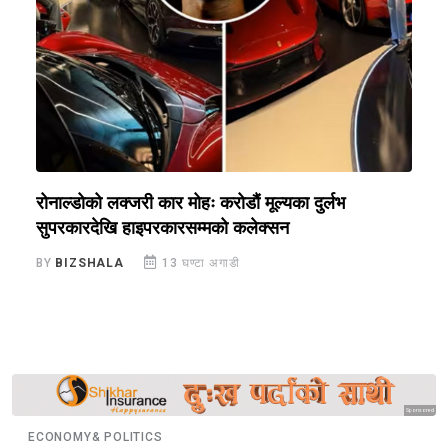
ी
रोनाल्डोको लक्जरी कार मोहः करोडौं मूल्यका दुर्लभ
भ
सुपरकारदेखि हाइपरकारसम्मको कलेक्सन
क
BY
BIZSHALA
13 घण्टा अगाडी
B
Sponsored
ECONOMY& POLITICS