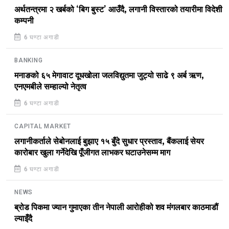
अर्थतन्त्रमा २ खर्बको ‘बिग बुस्ट’ आउँदै, लगानी विस्तारको तयारीमा विदेशी
कम्पनी
6 घण्टा अगाडी
BANKING
मनाङको ६५ मेगावाट दूधखोला जलविद्युतमा जुट्यो साढे ९ अर्ब ऋण,
एनएमबीले सम्हाल्यो नेतृत्व
6 घण्टा अगाडी
CAPITAL MARKET
लगानीकर्ताले सेबोनलाई बुझाए १५ बुँदे सुधार प्रस्ताव, बैंकलाई सेयर
कारोबार खुला गर्नेदेखि पूँजीगत लाभकर घटाउनेसम्म माग
6 घण्टा अगाडी
NEWS
ब्रोड पिकमा ज्यान गुमाएका तीन नेपाली आरोहीको शव मंगलबार काठमाडौं
ल्याइँदै