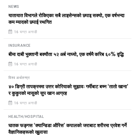
NEWS
यातायात विभागले रोकिएका सबै लाइसेन्सको छपाइ सक्यो, एक वर्षभन्दा
कम म्यादको छपाई स्थगित
16 घण्टा अगाडी
INSURANCE
बीमा दाबी भुक्तानी बक्यौता ५२ अर्ब नाघ्यो, एक वर्षमै करिब ६०% वृद्धि
16 घण्टा अगाडी
विश्व अर्थतन्त्र
४० डिग्री तापक्रममा उत्तर कोरियाको सुझावः गर्मीबाट बच्न ‘तातो खाना’
र कुकुरको मासुको सुप खान आग्रह
16 घण्टा अगाडी
HEALTH/HOSPITAL
घातक फङ्गस ‘क्यान्डिडा औरिस’ कपालको जराबाट शरीरमा प्रवेश गर्ने
वैज्ञानिकहरूको खुलासा