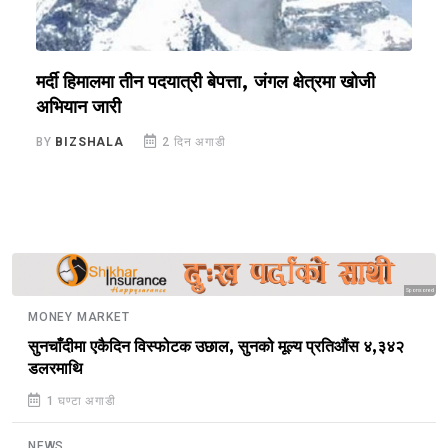
मर्दी हिमालमा तीन पदयात्री बेपत्ता, जंगल क्षेत्रमा खोजी
ज
अभियान जारी
च
BY
BIZSHALA
2 दिन अगाडी
B
Sponsored
MONEY MARKET
सुनचाँदीमा एकैदिन विस्फोटक उछाल, सुनको मूल्य प्रतिऔंस ४,३४२
डलरमाथि
1 घण्टा अगाडी
NEWS