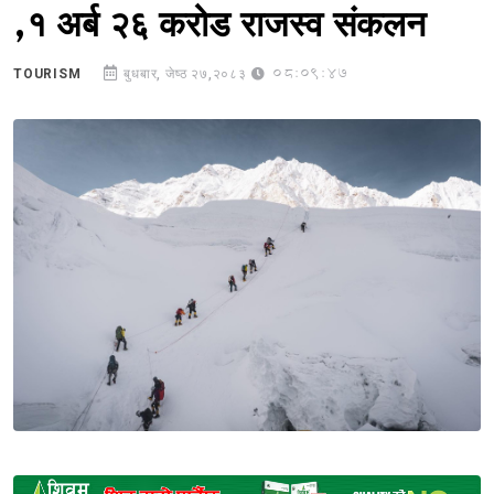
,१ अर्ब २६ करोड राजस्व संकलन
08:09:47
TOURISM
बुधबार, जेष्ठ २७,२०८३