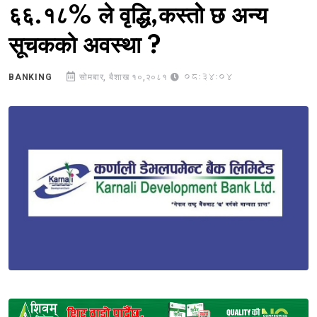
६६.१८% ले वृद्धि,कस्तोे छ अन्य
सूचकको अवस्था ?
08:34:04
BANKING
सोमबार, बैशाख १०,२०८१