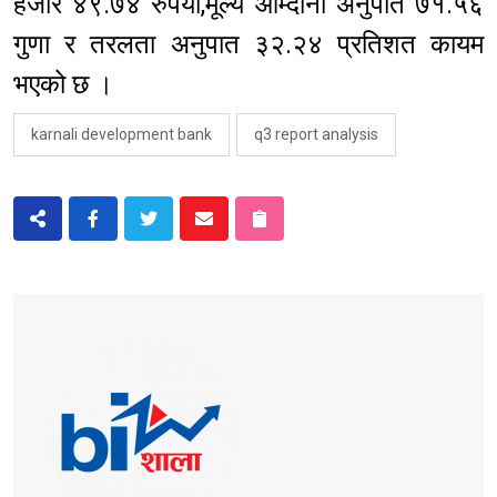
हजार ४९.७४ रुपैयाँ,मूल्य आम्दानी अनुपात ७१.५६
गुणा र तरलता अनुपात ३२.२४ प्रतिशत कायम
भएको छ ।
karnali development bank
q3 report analysis