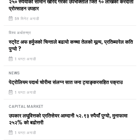
२५० रुपैयाँको सामान खरिद गरेका उपभोक्ताले जिते १० लाखको करदाता
प्रोत्साहन उपहार
59 मिनेट अगाडी
विश्व अर्थतन्त्र
स्ट्रेट अफ हर्मुजको चिन्ताले बढायो कच्चा तेलको मूल्य, प्रतिब्यारेल कति
पुग्यो ?
1 घण्टा अगाडी
NEWS
पेट्रोलियम पदार्थ चोरीमा संलग्न सात जना ट्याङ्करसहित पक्राउ
1 घण्टा अगाडी
CAPITAL MARKET
उपकार लघुवित्तको प्रतिसेयर आम्दानी ५२.९३ रुपैयाँ पुग्यो, मुनाफामा
२५२% को बढोत्तरी
1 घण्टा अगाडी