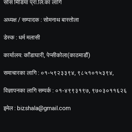
सोस मिडिया प्रा.लि.का लागि
अध्यक्ष / सम्पादक : सोमनाथ बास्तोला
डेस्क : धर्म मलासी
कार्यालय: काँडाघारी, पेप्सीकोला(काठमाडौं)
समाचारका लागि : ०१-५९२३३९४, ९८५१०१५३९४,
विज्ञापनका लागि सम्पर्क : ०१-४९९३१९७, ९७०३०११६२६
इमेल :
bizshala@gmail.com