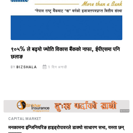
९०५% ले बढ्यो ज्योति विकास बैंकको नाफा, ईपीएसमा पनि
क
छलाङ
ल
BY
BIZSHALA
1 दिन अगाडी
B
Sponsored
CAPITAL MARKET
मनकामना इन्जिनियरिङ हाइड्रोपावरले डाक्यो साधारण सभा, यस्ता छन्