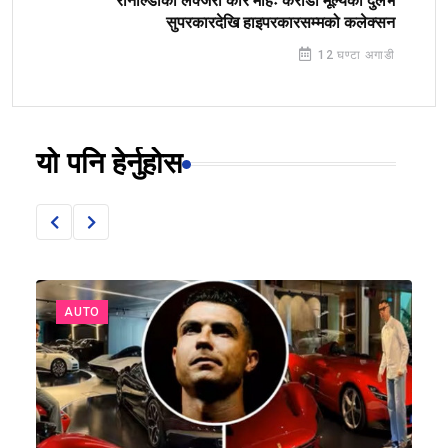
रोनाल्डोको लक्जरी कार मोहः करोडौं मूल्यका दुर्लभ
सुपरकारदेखि हाइपरकारसम्मको कलेक्सन
12 घण्टा अगाडी
यो पनि हेर्नुहोस
AUTO