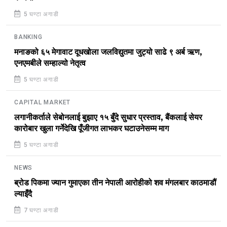
5 घण्टा अगाडी
BANKING
मनाङको ६५ मेगावाट दूधखोला जलविद्युतमा जुट्यो साढे ९ अर्ब ऋण,
एनएमबीले सम्हाल्यो नेतृत्व
5 घण्टा अगाडी
CAPITAL MARKET
लगानीकर्ताले सेबोनलाई बुझाए १५ बुँदे सुधार प्रस्ताव, बैंकलाई सेयर
कारोबार खुला गर्नेदेखि पूँजीगत लाभकर घटाउनेसम्म माग
5 घण्टा अगाडी
NEWS
ब्रोड पिकमा ज्यान गुमाएका तीन नेपाली आरोहीको शव मंगलबार काठमाडौं
ल्याइँदै
7 घण्टा अगाडी