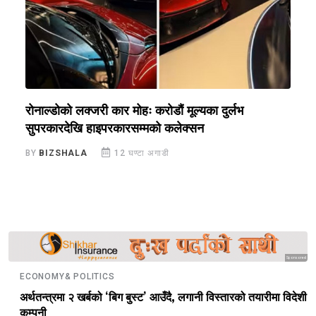
ी
रोनाल्डोको लक्जरी कार मोहः करोडौं मूल्यका दुर्लभ
भ
सुपरकारदेखि हाइपरकारसम्मको कलेक्सन
क
BY
BIZSHALA
12 घण्टा अगाडी
B
Sponsored
ECONOMY& POLITICS
अर्थतन्त्रमा २ खर्बको ‘बिग बुस्ट’ आउँदै, लगानी विस्तारको तयारीमा विदेशी
कम्पनी