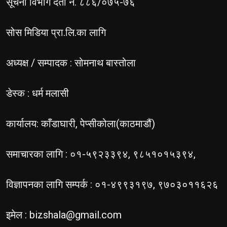
सूचना विभाग दर्ता नं. ८८६/०७५-७६
सोस मिडिया प्रा.लि.का लागि
अध्यक्ष / सम्पादक : सोमनाथ बास्तोला
डेस्क : धर्म मलासी
कार्यालय: काँडाघारी, पेप्सीकोला(काठमाडौं)
समाचारका लागि : ०१-५९२३३९४, ९८५१०१५३९४,
विज्ञापनका लागि सम्पर्क : ०१-४९९३१९७, ९७०३०११६२६
इमेल :
bizshala@gmail.com