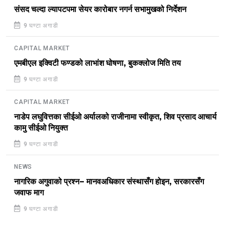
संसद चल्दा ल्यापटपमा सेयर कारोबार नगर्न सभामुखको निर्देशन
9 घण्टा अगाडी
CAPITAL MARKET
एमबीएल इक्विटी फण्डको लाभांश घोषणा, बुकक्लोज मिति तय
9 घण्टा अगाडी
CAPITAL MARKET
नाडेप लघुवित्तका सीईओ अर्यालको राजीनामा स्वीकृत, शिव प्रसाद आचार्य
कामु सीईओ नियुक्त
9 घण्टा अगाडी
NEWS
नागरिक अगुवाको प्रश्न– मानवअधिकार संस्थासँग होइन, सरकारसँग
जवाफ माग
9 घण्टा अगाडी