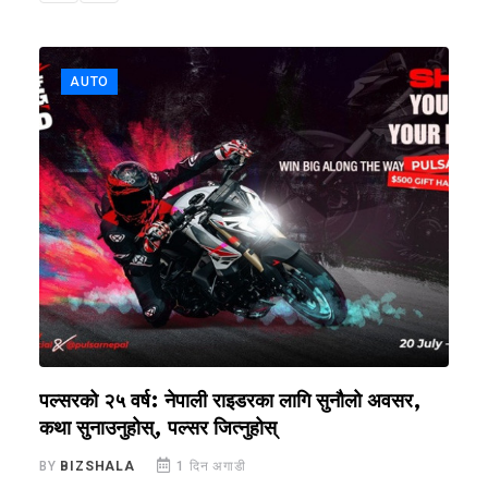
AUTO
न
पल्सरको २५ वर्ष: नेपाली राइडरका लागि सुनौलो अवसर,
अ
कथा सुनाउनुहोस्, पल्सर जित्नुहोस्
घ
BY
BIZSHALA
1 दिन अगाडी
B