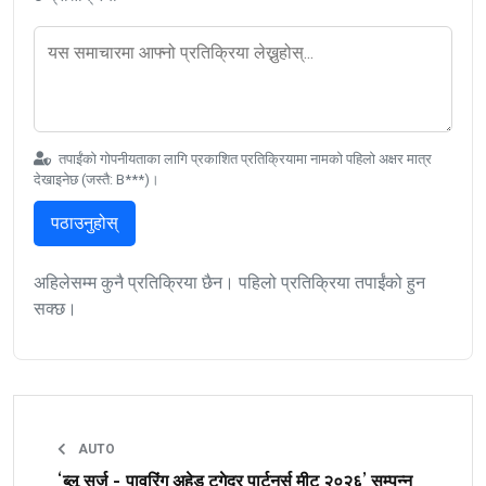
तपाईंको गोपनीयताका लागि प्रकाशित प्रतिक्रियामा नामको पहिलो अक्षर मात्र
देखाइनेछ (जस्तै: B***)।
पठाउनुहोस्
अहिलेसम्म कुनै प्रतिक्रिया छैन। पहिलो प्रतिक्रिया तपाईंको हुन
सक्छ।
AUTO
‘ब्लू सर्ज - पावरिंग अहेड टुगेदर पार्टनर्स मीट २०२६’ सम्पन्न