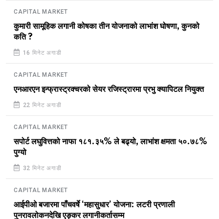
CAPITAL MARKET
कुमारी सामूहिक लगानी कोषका तीन योजनाको लाभांश घोषणा, कुनको
कति ?
16 मिनेट अगाडी
CAPITAL MARKET
एनआरएन इन्फ्रास्ट्रक्चरको सेयर रजिस्ट्रारमा प्रभु क्यापिटल नियुक्त
22 मिनेट अगाडी
CAPITAL MARKET
सपोर्ट लघुवित्तको नाफा १८१.३५% ले बढ्यो, लाभांश क्षमता ५०.७८%
पुग्यो
32 मिनेट अगाडी
CAPITAL MARKET
आईपीओ बजारमा पाँचवर्षे ‘महासुधार’ योजना: लटरी प्रणाली
पुनरावलोकनदेखि एङ्कर लगानीकर्तासम्म