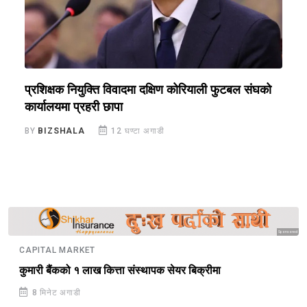
प्रशिक्षक नियुक्ति विवादमा दक्षिण कोरियाली फुटबल संघको
स
कार्यालयमा प्रहरी छापा
ख
BY
BIZSHALA
12 घण्टा अगाडी
B
Sponsored
CAPITAL MARKET
कुमारी बैंकको १ लाख कित्ता संस्थापक सेयर बिक्रीमा
8 मिनेट अगाडी