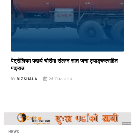
पेट्रोलियम पदार्थ चोरीमा संलग्न सात जना ट्याङ्करसहित
प
पक्राउ
प्
BY
BIZSHALA
26 मिनेट अगाडी
B
Sponsored
NEWS