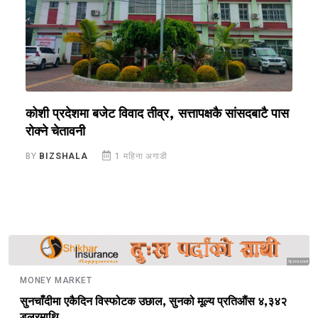
कोशी प्रदेशमा बजेट विवाद तीव्र, सत्तापक्षकै सांसदबाटै पास
स
रोक्ने चेतावनी
व
BY
BIZSHALA
1 महिना अगाडी
B
Sponsored
MONEY MARKET
सुनचाँदीमा एकैदिन विस्फोटक उछाल, सुनको मूल्य प्रतिऔंस ४,३४२
डलरमाथि