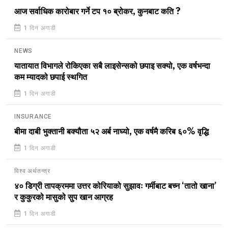
आज सर्वाधिक कारोबार गर्ने टप १० ब्रोकर, कुनबाट कति ?
1 दिन अगाडी
NEWS
यातायात विभागले रोकिएका सबै लाइसेन्सको छपाइ सक्यो, एक वर्षभन्दा
कम म्यादको छपाई स्थगित
1 दिन अगाडी
INSURANCE
बीमा दाबी भुक्तानी बक्यौता ५२ अर्ब नाघ्यो, एक वर्षमै करिब ६०% वृद्धि
1 दिन अगाडी
विश्व अर्थतन्त्र
४० डिग्री तापक्रममा उत्तर कोरियाको सुझावः गर्मीबाट बच्न ‘तातो खाना’
र कुकुरको मासुको सुप खान आग्रह
1 दिन अगाडी