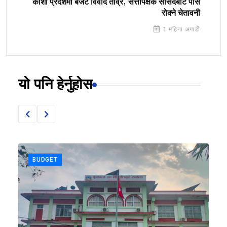
कोशी प्रदेशमा बजेट विवाद तीव्र, सत्तापक्षकै सांसदबाटै पास
रोक्ने चेतावनी
1 महिना अगाडी
यो पनि हेर्नुहोस
BUDGET