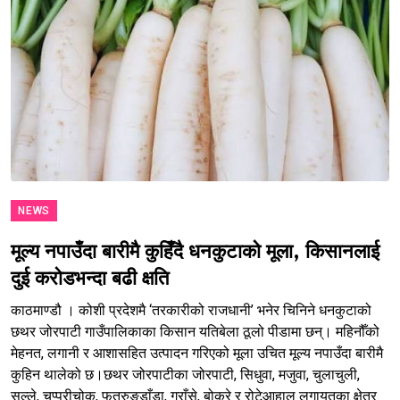
NEWS
मूल्य नपाउँदा बारीमै कुहिँदै धनकुटाको मूला, किसानलाई
दुई करोडभन्दा बढी क्षति
काठमाण्डौ । कोशी प्रदेशमै ‘तरकारीको राजधानी’ भनेर चिनिने धनकुटाको
छथर जोरपाटी गाउँपालिकाका किसान यतिबेला ठूलो पीडामा छन्। महिनौँको
मेहनत, लगानी र आशासहित उत्पादन गरिएको मूला उचित मूल्य नपाउँदा बारीमै
कुहिन थालेको छ।छथर जोरपाटीका जोरपाटी, सिधुवा, मजुवा, चुलाचुली,
सल्ले, चप्परीचोक, फुत्रुङडाँडा, गुराँसे, बोक्रे र रोटेआहाल लगायतका क्षेत्र