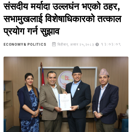
संसदीय मर्यादा उल्लघंन भएको ठहर,
सभामुखलाई विशेषाधिकारको तत्काल
प्रयोग गर्न सुझाव
13:03:09
ECONOMY& POLITICS
बिहीबार, असार २५,२०८३