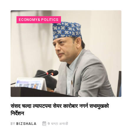
ECONOMY& POLITICS
संसद चल्दा ल्यापटपमा सेयर कारोबार नगर्न सभामुखको
न
निर्देशन
न
BY
BIZSHALA
9 घण्टा अगाडी
B