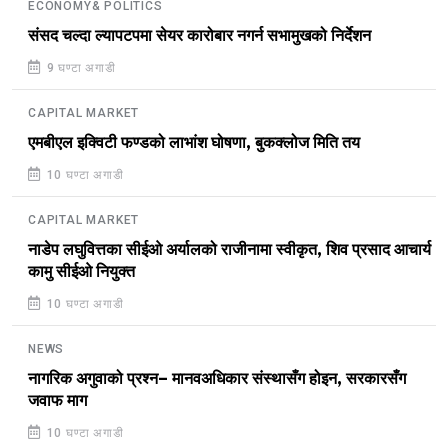
ECONOMY& POLITICS
संसद चल्दा ल्यापटपमा सेयर कारोबार नगर्न सभामुखको निर्देशन
9 घण्टा अगाडी
CAPITAL MARKET
एमबीएल इक्विटी फण्डको लाभांश घोषणा, बुकक्लोज मिति तय
10 घण्टा अगाडी
CAPITAL MARKET
नाडेप लघुवित्तका सीईओ अर्यालको राजीनामा स्वीकृत, शिव प्रसाद आचार्य
कामु सीईओ नियुक्त
10 घण्टा अगाडी
NEWS
नागरिक अगुवाको प्रश्न– मानवअधिकार संस्थासँग होइन, सरकारसँग
जवाफ माग
10 घण्टा अगाडी