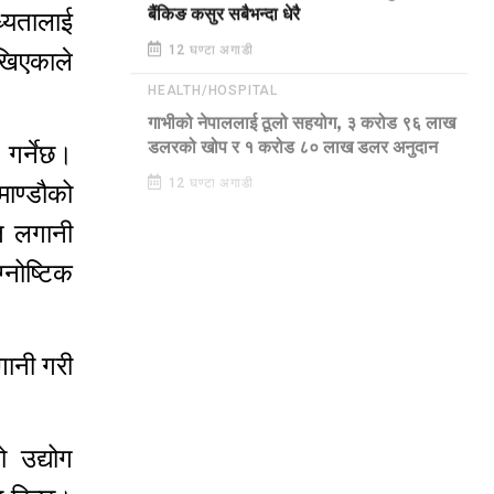
बैंकिङ कसुर सबैभन्दा धेरै
ध्यतालाई
12 घण्टा अगाडी
ेखिएकाले
HEALTH/HOSPITAL
गाभीको नेपाललाई ठूलो सहयोग, ३ करोड ९६ लाख
गर्नेछ।
डलरको खोप र १ करोड ८० लाख डलर अनुदान
माण्डौको
12 घण्टा अगाडी
ि लगानी
्नोष्टिक
गानी गरी
ो उद्योग