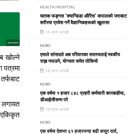
HEALTH/HOSPITAL
घातक फङ्गस ‘क्यान्डिडा औरिस’ कपालको जराबाट
शरीरमा प्रवेश गर्ने वैज्ञानिकहरूको खुलासा
11 घण्टा अगाडी
Sponsored
NEWS
एमाले सांसदले अब परिवारका सदस्यलाई स्वकीय
ब खोल्ने
राख्न नपाउने, योग्यता समेत तोकियो
ा पत्रमा
12 घण्टा अगाडी
 तर्फबाट
NEWS
एक वर्षमा १ हजार ८४८ प्रहरी कर्मचारी कारबाहीमा,
डीआईजीसम्म परे
ंज लगायत
12 घण्टा अगाडी
 एकिकृत
NEWS
एक वर्षमा देशभर ६१ हजारभन्दा बढी कसुर दर्ता,