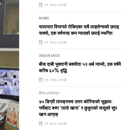
11 घण्टा अगाडी
NEWS
यातायात विभागले रोकिएका सबै लाइसेन्सको छपाइ
सक्यो, एक वर्षभन्दा कम म्यादको छपाई स्थगित
11 घण्टा अगाडी
INSURANCE
बीमा दाबी भुक्तानी बक्यौता ५२ अर्ब नाघ्यो, एक वर्षमै
करिब ६०% वृद्धि
11 घण्टा अगाडी
विश्व अर्थतन्त्र
४० डिग्री तापक्रममा उत्तर कोरियाको सुझावः
गर्मीबाट बच्न ‘तातो खाना’ र कुकुरको मासुको सुप
खान आग्रह
11 घण्टा अगाडी