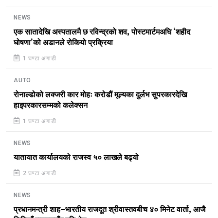
NEWS
एक सातादेखि अस्पतालमै छ रविन्द्रको शव, पोस्टमार्टमअघि ‘शहीद
घोषणा’को अडानले रोकियो प्रक्रिया
1 घण्टा अगाडी
AUTO
रोनाल्डोको लक्जरी कार मोहः करोडौं मूल्यका दुर्लभ सुपरकारदेखि
हाइपरकारसम्मको कलेक्सन
1 घण्टा अगाडी
NEWS
यातायात कार्यालयको राजस्व ५० लाखले बढ्यो
2 घण्टा अगाडी
NEWS
प्रधानमन्त्री शाह–भारतीय राजदूत श्रीवास्तवबीच ४० मिनेट वार्ता, आजै