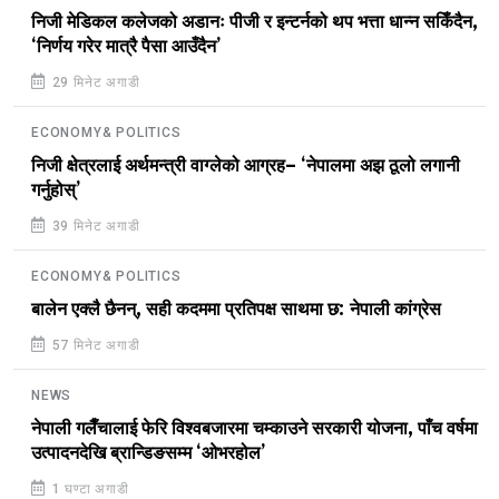
निजी मेडिकल कलेजको अडानः पीजी र इन्टर्नको थप भत्ता धान्न सकिँदैन,
‘निर्णय गरेर मात्रै पैसा आउँदैन’
29 मिनेट अगाडी
ECONOMY& POLITICS
निजी क्षेत्रलाई अर्थमन्त्री वाग्लेको आग्रह– ‘नेपालमा अझ ठूलो लगानी
गर्नुहोस्’
39 मिनेट अगाडी
ECONOMY& POLITICS
बालेन एक्लै छैनन्, सही कदममा प्रतिपक्ष साथमा छ: नेपाली कांग्रेस
57 मिनेट अगाडी
NEWS
नेपाली गलैँचालाई फेरि विश्वबजारमा चम्काउने सरकारी योजना, पाँच वर्षमा
उत्पादनदेखि ब्रान्डिङसम्म ‘ओभरहोल’
1 घण्टा अगाडी