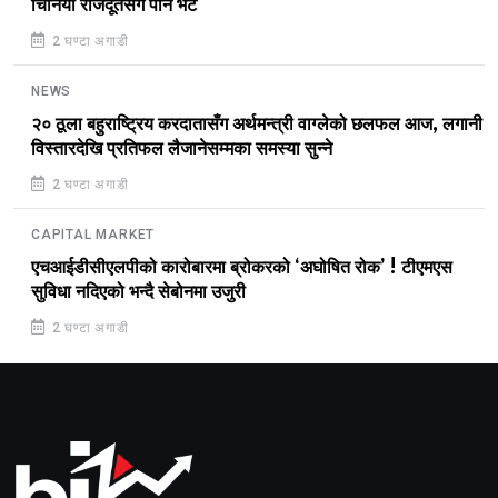
चिनियाँ राजदूतसँग पनि भेट
2 घण्टा अगाडी
NEWS
२० ठूला बहुराष्ट्रिय करदातासँग अर्थमन्त्री वाग्लेको छलफल आज, लगानी
विस्तारदेखि प्रतिफल लैजानेसम्मका समस्या सुन्ने
2 घण्टा अगाडी
CAPITAL MARKET
एचआईडीसीएलपीको कारोबारमा ब्रोकरको ‘अघोषित रोक’ ! टीएमएस
सुविधा नदिएको भन्दै सेबोनमा उजुरी
2 घण्टा अगाडी