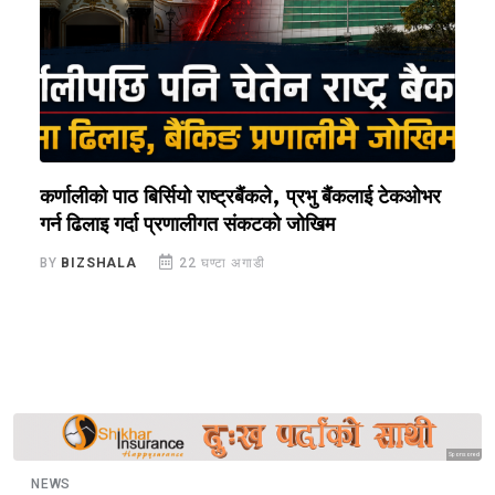
कर्णालीको पाठ बिर्सियो राष्ट्रबैंकले, प्रभु बैंकलाई टेकओभर
सा
थि
गर्न ढिलाइ गर्दा प्रणालीगत संकटको जोखिम
ब
BY
BIZSHALA
22 घण्टा अगाडी
B
Sponsored
NEWS