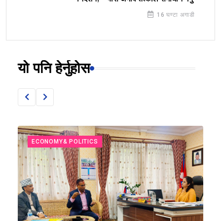
16 घण्टा अगाडी
यो पनि हेर्नुहोस
ECONOMY& POLITICS