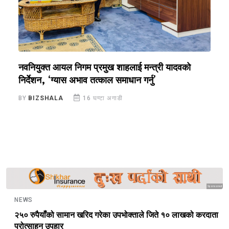
नवनियुक्त आयल निगम प्रमुख शाहलाई मन्त्री यादवको
र
निर्देशन, ‘ग्यास अभाव तत्काल समाधान गर्नु’
सु
BY
BIZSHALA
16 घण्टा अगाडी
B
Sponsored
NEWS
२५० रुपैयाँको सामान खरिद गरेका उपभोक्ताले जिते १० लाखको करदाता
प्रोत्साहन उपहार