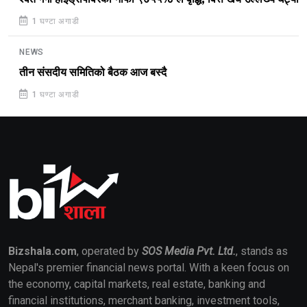
1 घण्टा अगाडी
NEWS
तीन संसदीय समितिको बैठक आज बस्दै
1 घण्टा अगाडी
Bizshala.com
, operated by
SOS Media Pvt. Ltd.
, stands as
Nepal's premier financial news portal. With a keen focus on
the economy, capital markets, real estate, banking and
financial institutions, merchant banking, investment tools,