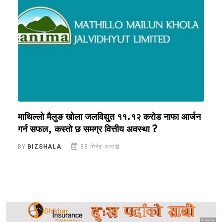
माथिल्लो मैलुङ खोला जलविद्युत ११.१२ करोड नाफा आर्जन
म
गर्न सफल, कस्तो छ समग्र वित्तीय अवस्था ?
अ
BY
BIZSHALA
33 मिनेट अगाडी
B
Sponsored