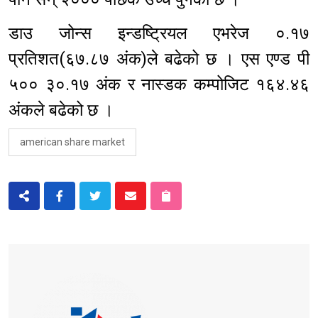
डाउ जोन्स इन्डष्ट्रियल एभरेज ०.१७
प्रतिशत(६७.८७ अंक)ले बढेको छ । एस एण्ड पी
५०० ३०.१७ अंक र नास्डक कम्पोजिट १६४.४६
अंकले बढेको छ ।
american share market