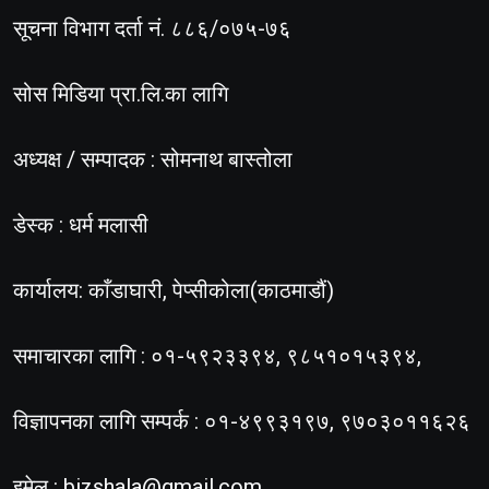
सूचना विभाग दर्ता नं. ८८६/०७५-७६
सोस मिडिया प्रा.लि.का लागि
अध्यक्ष / सम्पादक : सोमनाथ बास्तोला
डेस्क : धर्म मलासी
कार्यालय: काँडाघारी, पेप्सीकोला(काठमाडौं)
समाचारका लागि : ०१-५९२३३९४, ९८५१०१५३९४,
विज्ञापनका लागि सम्पर्क : ०१-४९९३१९७, ९७०३०११६२६
इमेल :
bizshala@gmail.com