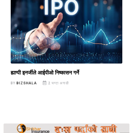
!
ह्याप्पी इनर्जीले आईपीओ निष्कासन गर्ने
व
प
BY
BIZSHALA
2 घण्टा अगाडी
B