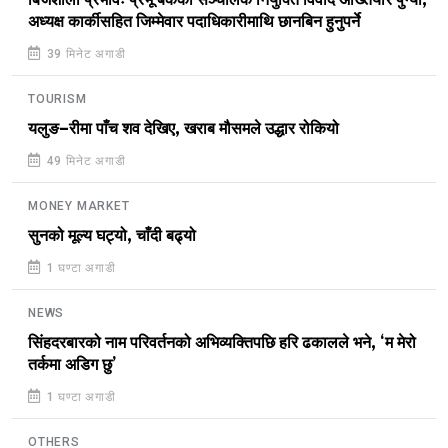
बिजशाला प्रभावः प्रभू बैंकको सञ्चालक नियुक्ति विवाद अख्तियार पुग्यो,
अध्यक्ष कार्कीसहित जिम्मेवार पदाधिकारीमाथि छानबिन हुनुपर्ने
39 मिनेट अगाडी
TOURISM
यलुङ–रीमा पाँच शव देखिए, खराब मौसमले उद्धार रोकियो
49 मिनेट अगाडी
MONEY MARKET
सुनको मूल्य घट्यो, चाँदी बढ्यो
1 घण्टा अगाडी
NEWS
सिंहदरबारको नाम परिवर्तनको अभिव्यक्तिपछि हरि ढकालले भने, ‘म मेरो
तर्कमा अडिग छु’
1 घण्टा अगाडी
OTHERS