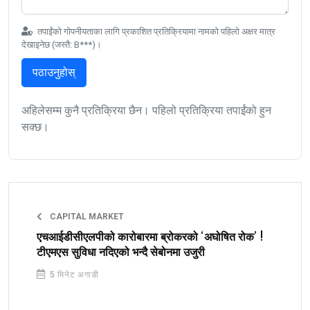
तपाईंको गोपनीयताका लागि प्रकाशित प्रतिक्रियामा नामको पहिलो अक्षर मात्र
देखाइनेछ (जस्तै: B***)।
पठाउनुहोस्
अहिलेसम्म कुनै प्रतिक्रिया छैन। पहिलो प्रतिक्रिया तपाईंको हुन
सक्छ।
CAPITAL MARKET
एचआईडीसीएलपीको कारोबारमा ब्रोकरको ‘अघोषित रोक’ !
टीएमएस सुविधा नदिएको भन्दै सेबोनमा उजुरी
5 मिनेट अगाडी