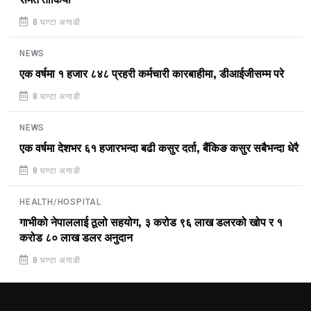
समेत तोकियो
8 घण्टा अगाडी
NEWS
एक वर्षमा १ हजार ८४८ प्रहरी कर्मचारी कारबाहीमा, डीआईजीसम्म परे
8 घण्टा अगाडी
NEWS
एक वर्षमा देशभर ६१ हजारभन्दा बढी कसुर दर्ता, बैंकिङ कसुर सबैभन्दा धेरै
8 घण्टा अगाडी
HEALTH/HOSPITAL
गाभीको नेपाललाई ठूलो सहयोग, ३ करोड ९६ लाख डलरको खोप र १
करोड ८० लाख डलर अनुदान
8 घण्टा अगाडी