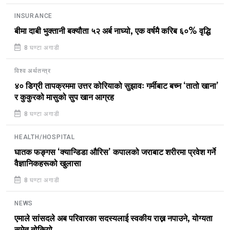
INSURANCE
बीमा दाबी भुक्तानी बक्यौता ५२ अर्ब नाघ्यो, एक वर्षमै करिब ६०% वृद्धि
8 घण्टा अगाडी
विश्व अर्थतन्त्र
४० डिग्री तापक्रममा उत्तर कोरियाको सुझावः गर्मीबाट बच्न ‘तातो खाना’
र कुकुरको मासुको सुप खान आग्रह
8 घण्टा अगाडी
HEALTH/HOSPITAL
घातक फङ्गस ‘क्यान्डिडा औरिस’ कपालको जराबाट शरीरमा प्रवेश गर्ने
वैज्ञानिकहरूको खुलासा
8 घण्टा अगाडी
NEWS
एमाले सांसदले अब परिवारका सदस्यलाई स्वकीय राख्न नपाउने, योग्यता