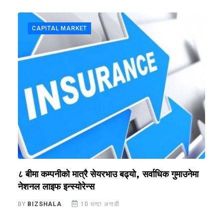
CAPITAL MARKET
?
८ बीमा कम्पनीको मात्रै सेयरभाउ बढ्यो, सर्वाधिक गुमाउनेमा
र
नेशनल लाइफ इन्स्योरेन्स
स
BY
BIZSHALA
10 घण्टा अगाडी
B