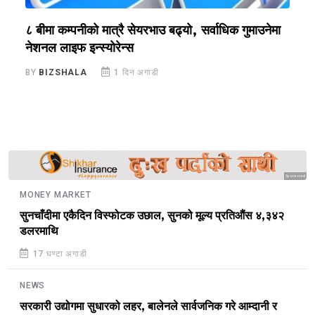
?
८ बीमा कम्पनीको मात्रै सेयरभाउ बढ्यो, सर्वाधिक गुमाउनेमा
र
नेशनल लाइफ इन्स्योरेन्स
स
BY
BIZSHALA
1 दिन अगाडी
B
Sponsored
MONEY MARKET
सुनचाँदीमा एकैदिन विस्फोटक उछाल, सुनको मूल्य प्रतिऔंस ४,३४२
डलरमाथि
17 घण्टा अगाडी
NEWS
सरकारी उद्योगमा सुधारको लहर, बालेनले सार्वजनिक गरे आम्दानी र