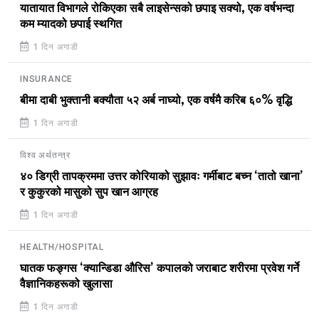
यातायात विभागले रोकिएका सबै लाइसेन्सको छपाइ सक्यो, एक वर्षभन्दा
कम म्यादको छपाई स्थगित
1 दिन अगाडी
INSURANCE
बीमा दाबी भुक्तानी बक्यौता ५२ अर्ब नाघ्यो, एक वर्षमै करिब ६०% वृद्धि
1 दिन अगाडी
विश्व अर्थतन्त्र
४० डिग्री तापक्रममा उत्तर कोरियाको सुझावः गर्मीबाट बच्न ‘तातो खाना’
र कुकुरको मासुको सुप खान आग्रह
1 दिन अगाडी
HEALTH/HOSPITAL
घातक फङ्गस ‘क्यान्डिडा औरिस’ कपालको जराबाट शरीरमा प्रवेश गर्ने
वैज्ञानिकहरूको खुलासा
1 दिन अगाडी