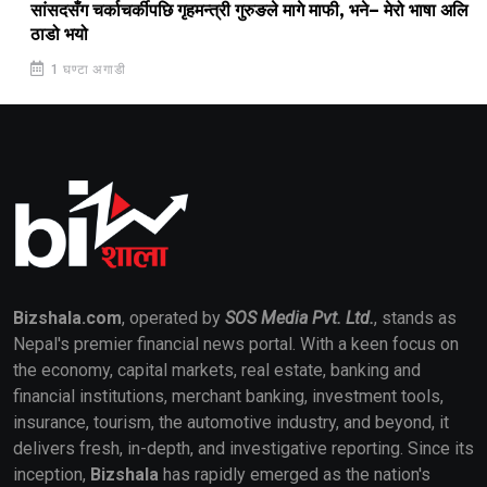
सांसदसँग चर्काचर्कीपछि गृहमन्त्री गुरुङले मागे माफी, भने– मेरो भाषा अलि
ठाडो भयो
1 घण्टा अगाडी
Bizshala.com
, operated by
SOS Media Pvt. Ltd.
, stands as
Nepal's premier financial news portal. With a keen focus on
the economy, capital markets, real estate, banking and
financial institutions, merchant banking, investment tools,
insurance, tourism, the automotive industry, and beyond, it
delivers fresh, in-depth, and investigative reporting. Since its
inception,
Bizshala
has rapidly emerged as the nation's