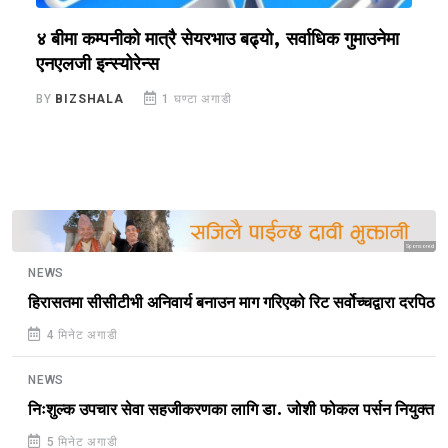
४ बीमा कम्पनीको मात्रै सेयरभाउ बढ्यो, सर्वाधिक गुमाउनेमा
न
एनएलजी इन्स्योरेन्स
B
BY
BIZSHALA
1 घण्टा अगाडी
Sponsored
NEWS
हिरासतमा सीसीटीभी अनिवार्य बनाउन माग गरिएको रिट सर्वोच्चद्वारा दरपिठ
4 मिनेट अगाडी
NEWS
निःशुल्क उपचार सेवा सहजीकरणका लागि डा. जोशी फोकल पर्सन नियुक्त
5 मिनेट अगाडी