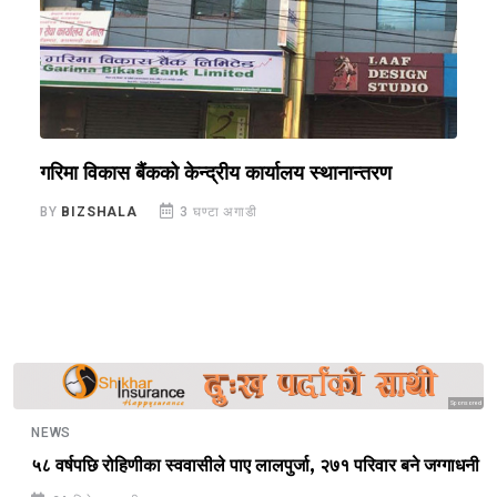
गरिमा विकास बैंकको केन्द्रीय कार्यालय स्थानान्तरण
९
छ
BY
BIZSHALA
3 घण्टा अगाडी
B
Sponsored
NEWS
५८ वर्षपछि रोहिणीका स्ववासीले पाए लालपुर्जा, २७१ परिवार बने जग्गाधनी