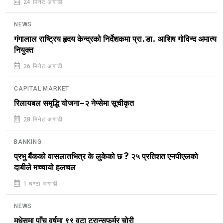
24 मिनेट अगाडी
NEWS
गंगालाल राष्ट्रिय हृदय केन्द्रको निर्देशकमा प्रा.डा. आशिष गोविन्द अमात्य
नियुक्त
26 मिनेट अगाडी
CAPITAL MARKET
रिलायबल समृद्धि योजना–२ नेप्सेमा सूचीकृत
28 मिनेट अगाडी
BANKING
प्रभु बैंकको वासलातभित्र के लुकेको छ ? २५ प्रतिशत एनपीएलको
दाबीले मच्चायो हलचल
1 घण्टा अगाडी
NEWS
मधेसमा पाँच वर्षमा ९९ वटा ट्रान्सफर्मर चोरी