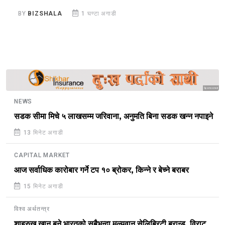
BY
BIZSHALA
1 घण्टा अगाडी
B
Sponsored
NEWS
सडक सीमा मिचे ५ लाखसम्म जरिवाना, अनुमति बिना सडक खन्न नपाइने
13 मिनेट अगाडी
CAPITAL MARKET
आज सर्वाधिक कारोबार गर्ने टप १० ब्रोकर, किन्ने र बेच्ने बराबर
15 मिनेट अगाडी
विश्व अर्थतन्त्र
शाहरुख खान बने भारतको सबैभन्दा मूल्यवान सेलिब्रिटी ब्रान्ड, विराट