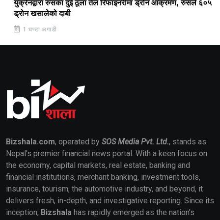
युक्रेनद्वारा रुसका दुई ठूला तेल रिफाइनरीमा ड्रोन आक्रमण, रुसले ६०५
ड्रोन खसालेको दाबी
1 घण्टा अगाडी
Bizshala.com
, operated by
SOS Media Pvt. Ltd.
, stands as
Nepal's premier financial news portal. With a keen focus on
the economy, capital markets, real estate, banking and
financial institutions, merchant banking, investment tools,
insurance, tourism, the automotive industry, and beyond, it
delivers fresh, in-depth, and investigative reporting. Since its
inception,
Bizshala
has rapidly emerged as the nation's