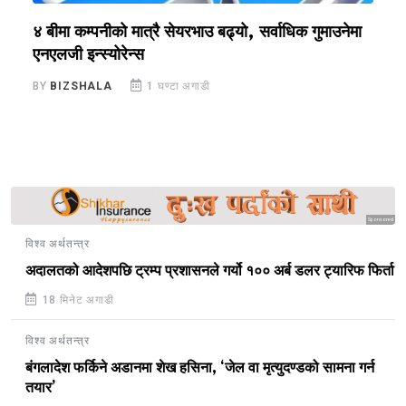
४ बीमा कम्पनीको मात्रै सेयरभाउ बढ्यो, सर्वाधिक गुमाउनेमा
न
एनएलजी इन्स्योरेन्स
B
BY
BIZSHALA
1 घण्टा अगाडी
Sponsored
विश्व अर्थतन्त्र
अदालतको आदेशपछि ट्रम्प प्रशासनले गर्यो १०० अर्ब डलर ट्यारिफ फिर्ता
18 मिनेट अगाडी
विश्व अर्थतन्त्र
बंगलादेश फर्किने अडानमा शेख हसिना, ‘जेल वा मृत्युदण्डको सामना गर्न
तयार’