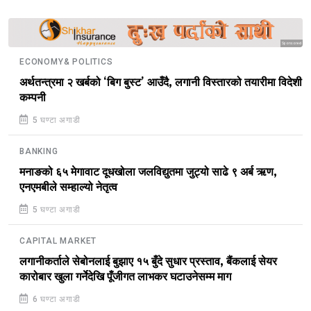
Sponsored
ECONOMY& POLITICS
अर्थतन्त्रमा २ खर्बको ‘बिग बुस्ट’ आउँदै, लगानी विस्तारको तयारीमा विदेशी
कम्पनी
5 घण्टा अगाडी
BANKING
मनाङको ६५ मेगावाट दूधखोला जलविद्युतमा जुट्यो साढे ९ अर्ब ऋण,
एनएमबीले सम्हाल्यो नेतृत्व
5 घण्टा अगाडी
CAPITAL MARKET
लगानीकर्ताले सेबोनलाई बुझाए १५ बुँदे सुधार प्रस्ताव, बैंकलाई सेयर
कारोबार खुला गर्नेदेखि पूँजीगत लाभकर घटाउनेसम्म माग
6 घण्टा अगाडी