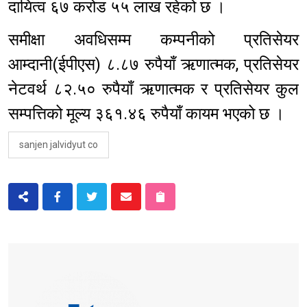
दायित्व ६७ करोड ५५ लाख रहेको छ ।
समीक्षा अवधिसम्म कम्पनीको प्रतिसेयर
आम्दानी(ईपीएस) ८.८७ रुपैयाँ ऋणात्मक, प्रतिसेयर
नेटवर्थ ८२.५० रुपैयाँ ऋणात्मक र प्रतिसेयर कुल
सम्पत्तिको मूल्य ३६१.४६ रुपैयाँ कायम भएको छ ।
sanjen jalvidyut co