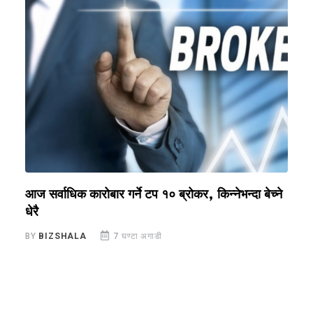
आज सर्वाधिक कारोबार गर्ने टप १० ब्रोकर, किन्नेभन्दा बेच्ने
न
धेरै
द
BY
BIZSHALA
7 घण्टा अगाडी
B