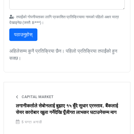
तपाईंको गोपनीयताका लागि प्रकाशित प्रतिक्रियामा नामको पहिलो अक्षर मात्र
देखाइनेछ (जस्तै: B***)।
पठाउनुहोस्
अहिलेसम्म कुनै प्रतिक्रिया छैन। पहिलो प्रतिक्रिया तपाईंको हुन
सक्छ।
CAPITAL MARKET
लगानीकर्ताले सेबोनलाई बुझाए १५ बुँदे सुधार प्रस्ताव, बैंकलाई
सेयर कारोबार खुला गर्नेदेखि पूँजीगत लाभकर घटाउनेसम्म माग
5 घण्टा अगाडी