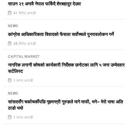
साउन २९ अगावै नेपाल फर्किदै शेरबहादुर देउवा
41 मिनेट अगाडी
NEWS
कांग्रेस आधिकारिकता विवादको फैसला सर्वोच्चले पुनरावलोकन गर्ने
48 मिनेट अगाडी
CAPITAL MARKET
नागरिक लगानी कोषको कार्यकारी निर्देशक छनोटका लागि ५ जना उम्मेदवार
सर्टलिस्ट
1 घण्टा अगाडी
NEWS
सांसदसँग चर्काचर्कीपछि गृहमन्त्री गुरुङले मागे माफी, भने– मेरो भाषा अलि
ठाडो भयो
1 घण्टा अगाडी