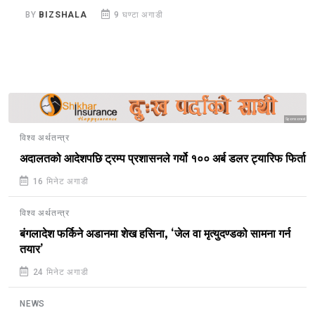
BY
BIZSHALA
9 घण्टा अगाडी
B
Sponsored
विश्व अर्थतन्त्र
अदालतको आदेशपछि ट्रम्प प्रशासनले गर्यो १०० अर्ब डलर ट्यारिफ फिर्ता
16 मिनेट अगाडी
विश्व अर्थतन्त्र
बंगलादेश फर्किने अडानमा शेख हसिना, ‘जेल वा मृत्युदण्डको सामना गर्न
तयार’
24 मिनेट अगाडी
NEWS