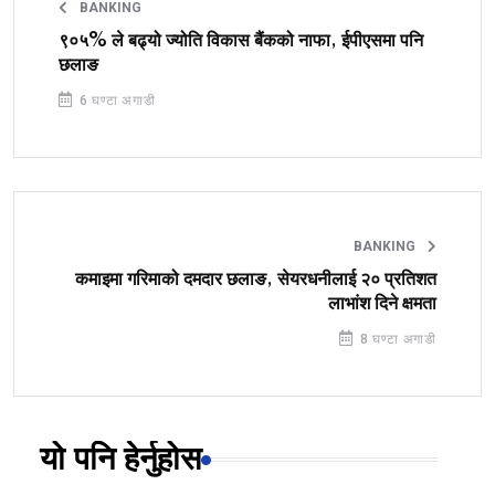
BANKING
९०५% ले बढ्यो ज्योति विकास बैंकको नाफा, ईपीएसमा पनि
छलाङ
6 घण्टा अगाडी
BANKING
कमाइमा गरिमाको दमदार छलाङ, सेयरधनीलाई २० प्रतिशत
लाभांश दिने क्षमता
8 घण्टा अगाडी
यो पनि हेर्नुहोस