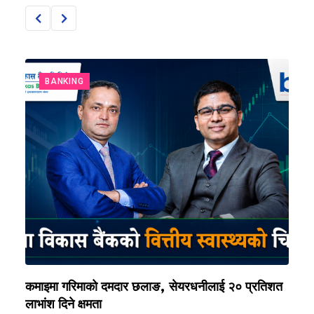
BANKING
ि
कमाइमा गरिमाको दमदार छलाङ, सेयरधनीलाई २० प्रतिशत
ल
लाभांश दिने क्षमता
२